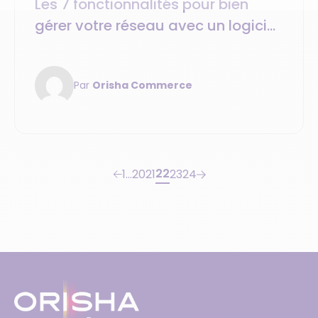
Les 7 fonctionnalités pour bien
gérer votre réseau avec un logiciel
de gestion de franchisés et
intégrés
Par
Orisha Commerce
22
1
…
20
21
23
24