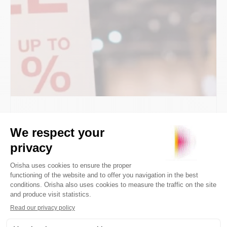
11 septembre 2021
8min
Tendances
5 étapes pour déployer des offres
promotionnelles efficaces dans
votre réseau de magasins
Le développement d’offres promotionnelles
requiert un réel savoir-faire pour séduire le
consommateur et le décider à l’achat.