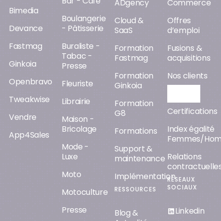
Bar - Café
ADgency
Commerce
Bimedia
Boulangerie
Cloud &
Offres
Devance
- Pâtisserie
SaaS
d’emploi
Fastmag
Buraliste -
Formation
Fusions &
Tabac -
Fastmag
acquisitions
Ginkoia
Presse
Formation
Nos clients
Openbravo
Fleuriste
Ginkoia
Orisha AI
Tweakwise
Librairie
Formation
Certifications
G8
Vendre
Maison -
Bricolage
Index égalité
Formations
App4Sales
Femmes/Ho
Mode -
Support &
Luxe
Relations
maintenance
contractuelle
Moto
Implémentation
RÉSEAUX
SOCIAUX
RESSOURCES
Motoculture
Presse
Linkedin
Blog &