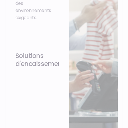
des
environnements
exigeants.
Solutions
d'encaissements
POS, Mobile POS
(mPOS), Self-
checkout (SCO) :
Openbravo unifie
l'encaissement sur
tous les points de
contact, terminal fixe,
mobile, self-checkout,