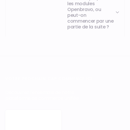
les modules
Openbravo, ou
peut-on
commencer par une
partie de la suite ?
VOTRE PROCHAIN CAP COMMENCE ICI
Découvrez l'ensemble de notre
plateforme de commerce unifiée