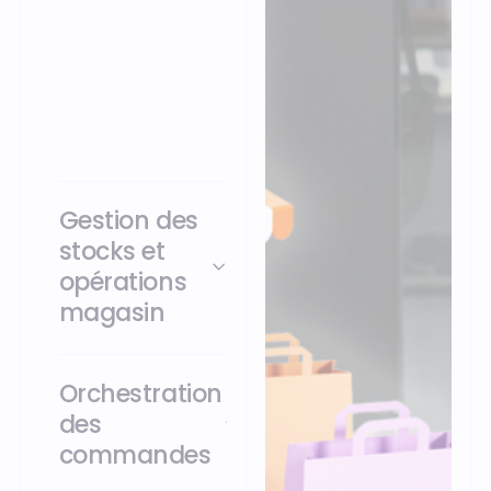
ainsi que les
commandes web et
applications mobiles,
sur une seule et
même plateforme.
Gestion des
stocks et
opérations
magasin
Orchestration
des
commandes