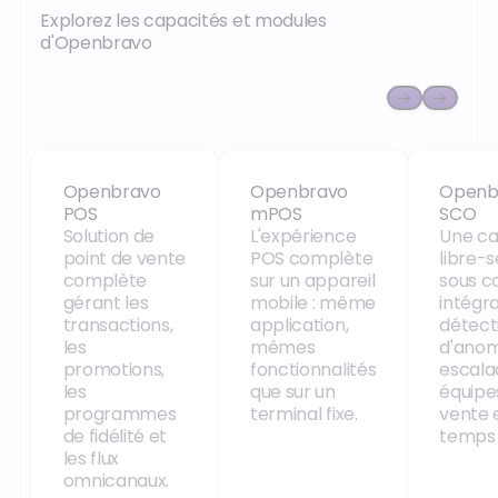
Explorez les capacités et modules
d'Openbravo
Openbravo POS
Openbravo mPOS
Openb
Openbravo
Openbravo
Openb
POS
mPOS
SCO
Solution de
L'expérience
Une ca
point de vente
POS complète
libre-s
complète
sur un appareil
sous co
gérant les
mobile : même
intégr
transactions,
application,
détect
les
mêmes
d'anom
promotions,
fonctionnalités
escala
les
que sur un
équipe
programmes
terminal fixe.
vente 
de fidélité et
temps 
les flux
omnicanaux.