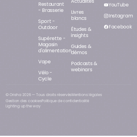
Actualités
Restaurant
YouTube
- Brasserie
Livres
Instagram
blancs
Sport -
Facebook
Outdoor
Études &
insights
Supérette -
Magasin
Guides &
d'alimentation
démos
Vape
Podcasts &
webinars
Vélo -
Cycle
© Orisha
2026
— Tous droits réservés
Mentions légales
Gestion des cookies
Politique de confidentialité
Lighting up the way