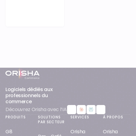
Demander une démo
Pied-de-page
Logiciels dédiés aux
professionnels du
commerce
Découvrez Orisha avec l’IA
PRODUITS
SOLUTIONS
SERVICES
À PROPOS
PAR SECTEUR
G8
Orisha
Orisha