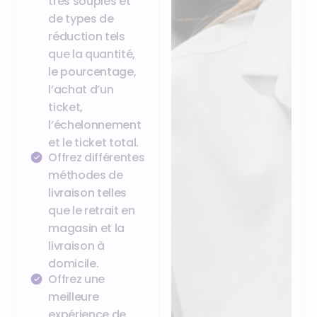
très souples et
de types de
réduction tels
que la quantité,
le pourcentage,
l’achat d’un
ticket,
l’échelonnement
et le ticket total.
Offrez différentes
méthodes de
livraison telles
que le retrait en
magasin et la
livraison à
domicile.
Offrez une
meilleure
expérience de