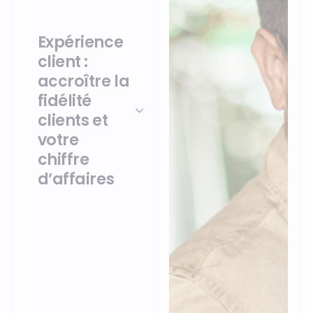
Expérience
client :
accroître la
fidélité
clients et
votre
chiffre
d’affaires
Centralisez les
données clients pour
personnaliser
l’expérience d’achat.
Notre logiciel de point
de vente Openbravo