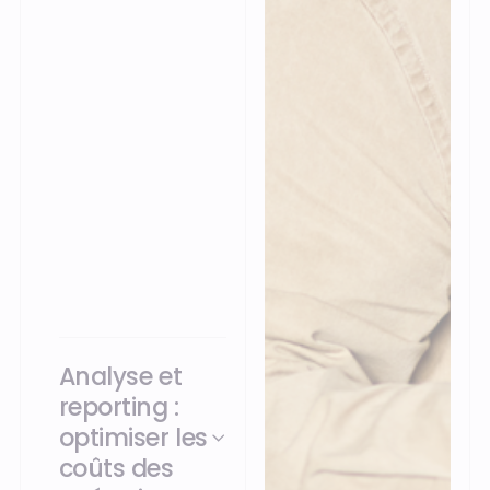
POS vous donne une
vision à 360° de
chaque client. Le tout
en permettant des
expériences
diversifiées en
magasin et sur tous
les canaux de vente,
grâce une
personnalisation, une
flexibilité et une
innovation accrues.
Analyse et
reporting :
optimiser les
coûts des