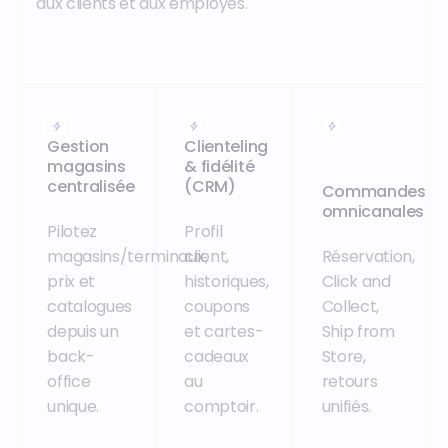
aux clients et aux employés.
Gestion
Clienteling
magasins
& fidélité
centralisée
(CRM)
Commandes
omnicanales
Pilotez
Profil
magasins/terminaux,
client,
Réservation,
prix et
historiques,
Click and
catalogues
coupons
Collect,
depuis un
et cartes-
Ship from
back-
cadeaux
Store,
office
au
retours
unique.
comptoir.
unifiés.