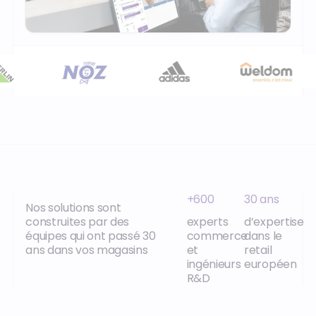
+600
30 ans
Nos solutions sont
construites par des
experts
d’expertise
équipes qui ont passé 30
commerce
dans le
ans dans vos magasins
et
retail
ingénieurs
européen
R&D