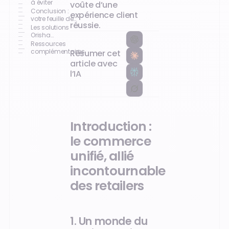
réussite
à éviter
voûte d’une
Conclusion :
expérience client
votre feuille de
réussie.
route vers le
Les solutions
succès
Orisha
Commerce
Ressources
complémentaires
Résumer cet
article avec
l’IA
Introduction :
le commerce
unifié, allié
incontournable
des retailers
1. Un monde du