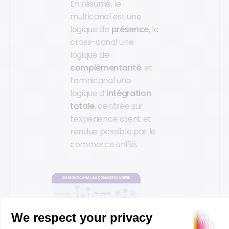
En résumé, le
multicanal est une
logique de
présence
, le
cross-canal une
logique de
complémentarité
, et
l’omnicanal une
logique d’
intégration
totale
, centrée sur
l’expérience client et
rendue possible par le
commerce unifié.