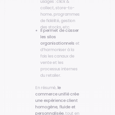
usages : click &
collect, store-to-
home, programmes
de fidélité, gestion
des stocks, etc.
Il permet de casser
les silos
organisationnels
et
d’harmoniser à la
fois les canaux de
vente et les
processus internes
du retailer.
En résumé,
le
commerce unifié crée
une expérience client
homogène, fluide et
personnalisée
, tout en