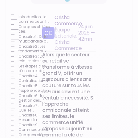
Orisha
Introduction : le
commerce unifié,
Commerce
24 juin
allié
Quelques chiffres
Équipe
incontournable
clés
2026
—
éditoriale,
des retailers
Chapître 1 : De la
42
mn
multicanalité à
Orisha
l’omnicanalité
Chapitre 2 : Les
Commerce
fondamentaux
Alors que le secteur
du commerce
Chapitre 3 : Du
du retail se
unifié
retailer classique
à l’acteur
Les étapes clés
transforme à vitesse
omnicanal
d’un projet de
grand V, offrir un
commerce unifié
Chapitre 4 :
parcours client sans
Centralisation et
couture sur tous les
unification des
Chapitre 5 :
données
l’expérience client
canaux devient une
redéfinie par le
Chapitre 6 : la
véritable nécessité. Si
commerce unifié
gestion des
l’approche
stocks et des
Chapitre 7 :
omnicanale atteint
commandes,
Quelles
plus efficace que
technologies
Chapitre 8 :
ses limites, le
pour soutenir le
Mesurer la
commerce unifié
commerce
performance
Chapitre 9 :
s’impose aujourd’hui
unifié ?
dans une logique
Commerce unifié,
d’amélioration
comme la clé de
les secrets de la
Quelques pièges