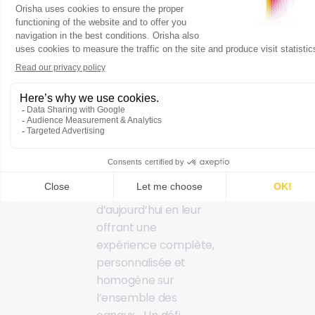
2. Le commerce
unifié, clé de
voûte d’une
expérience client
réussie
Répondre aux
attentes des
consommateurs
d’aujourd’hui en leur
offrant une
expérience complète,
personnalisée et
homogène sur
l’ensemble des