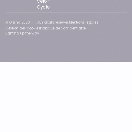
Vélo -
Cycle
© Orisha
2026
— Tous droits réservés
Mentions légales
Gestion des cookies
Politique de confidentialité
Lighting up the way