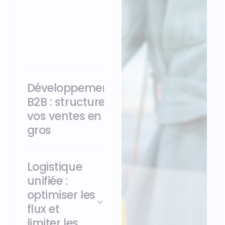
clients grâce à des
programmes
relationnels
personnalisés.
Développement
B2B : structurer
vos ventes en
gros
Logistique
unifiée :
optimiser les
flux et
limiter les