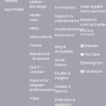
Vendre
Maison -
Bricolage
Index égalité
Formations
App4Sales
Femmes/Ho
Mode -
Support &
Luxe
Relations
maintenance
contractuelle
Moto
Implémentation
RÉSEAUX
SOCIAUX
RESSOURCES
Motoculture
Presse
Linkedin
Blog &
Actualités
Restaurant
YouTube
- Brasserie
Livres
Instagram
blancs
Sport -
Facebook
Outdoor
Études &
insights
Supérette -
Magasin
Guides &
d'alimentation
démos
Vape
Podcasts &
webinars