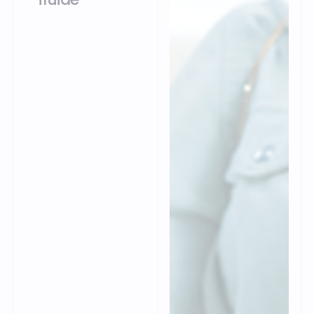
Centralisez vos
données produits et
clients avec notre ERP
commerce. Fastmag
Boutique combine
logiciel de caisse
ergonomique et
back-office intégré
pour piloter les stocks,
les ventes et la
relation client depuis
un seul
environnement.
Ouverte et
connectable aux
solutions du marché,
la plateforme vous
permet d’engager vos