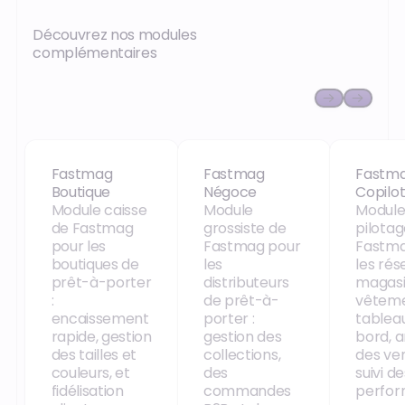
Découvrez nos modules
complémentaires
Fastmag Boutique
Fastmag Négoce
Fastma
Fastmag
Fastmag
Fastm
Boutique
Négoce
Copilo
Module caisse
Module
Module
de Fastmag
grossiste de
pilotag
pour les
Fastmag pour
Fastma
boutiques de
les
les rés
prêt-à-porter
distributeurs
magasi
:
de prêt-à-
vêteme
encaissement
porter :
tablea
rapide, gestion
gestion des
bord, 
des tailles et
collections,
des ve
couleurs, et
des
suivi de
fidélisation
commandes
perfo