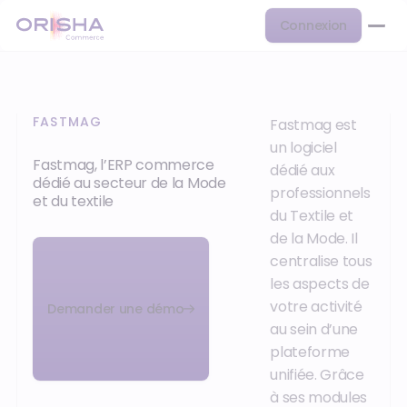
Connexion
FASTMAG
Fastmag est
un logiciel
Fastmag, l’ERP commerce
dédié aux
dédié au secteur de la Mode
professionnels
et du textile
du Textile et
de la Mode. Il
centralise tous
les aspects de
votre activité
Demander une démo
au sein d’une
plateforme
unifiée. Grâce
à ses modules