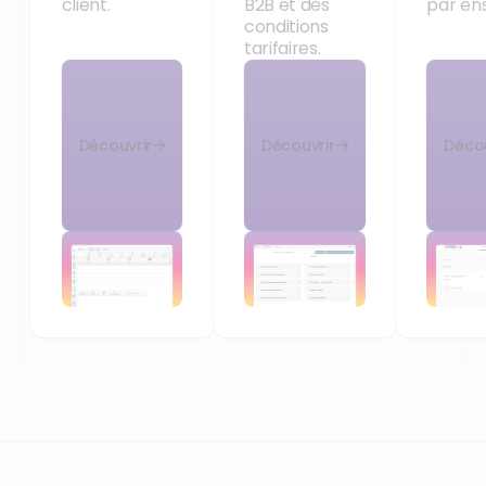
client.
B2B et des
par en
conditions
tarifaires.
Découvrir
Découvrir
Décou