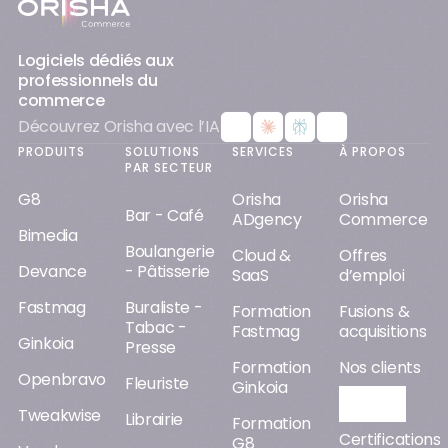
Logiciels dédiés aux
professionnels du
commerce
Découvrez Orisha avec l’IA
PRODUITS
SOLUTIONS
SERVICES
À PROPOS
PAR SECTEUR
G8
Orisha
Orisha
Bar - Café
ADgency
Commerce
Bimedia
Boulangerie
Cloud &
Offres
Devance
- Pâtisserie
SaaS
d’emploi
Fastmag
Buraliste -
Formation
Fusions &
Tabac -
Fastmag
acquisitions
Ginkoia
Presse
Formation
Nos clients
Openbravo
Fleuriste
Ginkoia
Orisha AI
Tweakwise
Librairie
Formation
Certifications
G8