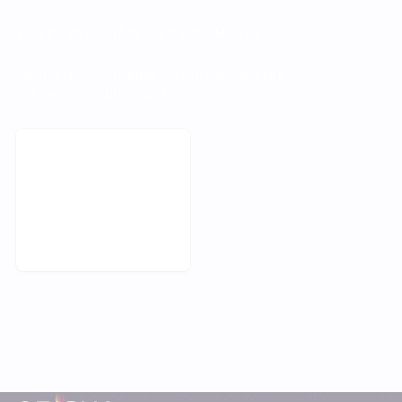
VOTRE PROCHAIN CAP COMMENCE ICI
Orisha accompagne les entreprises qui
refusent de subir leur technologie.
Demander une démo
Pied-de-page