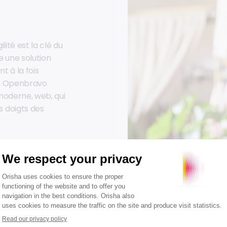
lité est la clé du
 une solution
 à la fois
es. Openbravo
moderne, web, qui
 doigts des
 achats