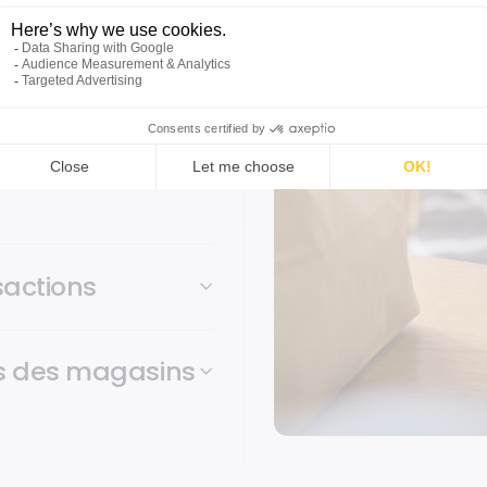
ires pendant les heures
rapides et transparentes pour
ux de
sactions
es des magasins