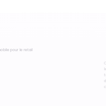
ile pour le retail
C
l
t
d
c