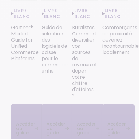
LIVRE
LIVRE
LIVRE
LIVRE
BLANC
BLANC
BLANC
BLANC
Gartner®
Guide de
Buralistes :
Commerçants
Market
sélection
Comment
de proximité :
Guide for
des
diversifier
devenez
Unified
logiciels de
vos
incontournable
Commerce
caisse
sources
localement
Platforms
pour le
de
commerce
revenus et
unifié
doper
votre
chiffre
d'affaires
?
Accéder
Accéder
Accéder
Accéder
au
au
au
au
guide
guide
guide
guide