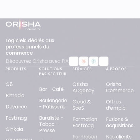
Pied-de-page
Logiciels dédiés aux
professionnels du
commerce
Découvrez Orisha avec l’IA
PRODUITS
SOLUTIONS
SERVICES
À PROPOS
PAR SECTEUR
G8
Orisha
Orisha
Bar - Café
ADgency
Commerce
Bimedia
Boulangerie
Cloud &
Offres
Devance
- Pâtisserie
SaaS
d’emploi
Fastmag
Buraliste -
Formation
Fusions &
Tabac -
Fastmag
acquisitions
Ginkoia
Presse
Formation
Nos clients