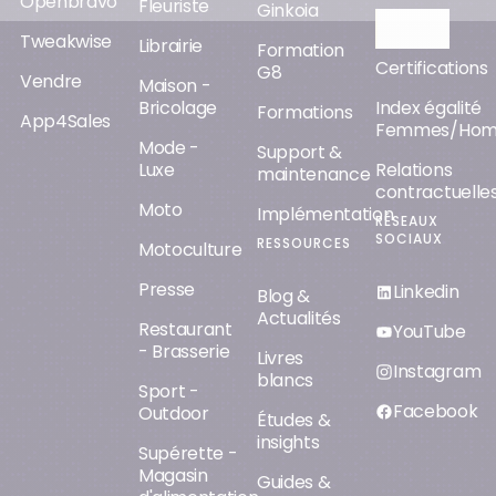
Openbravo
Fleuriste
Ginkoia
Orisha AI
Tweakwise
Librairie
Formation
Certifications
G8
Vendre
Maison -
Bricolage
Index égalité
Formations
App4Sales
Femmes/Ho
Mode -
Support &
Luxe
Relations
maintenance
contractuelle
Moto
Implémentation
RÉSEAUX
SOCIAUX
RESSOURCES
Motoculture
Presse
Linkedin
Blog &
Actualités
Restaurant
YouTube
- Brasserie
Livres
Instagram
blancs
Sport -
Facebook
Outdoor
Études &
insights
Supérette -
Magasin
Guides &