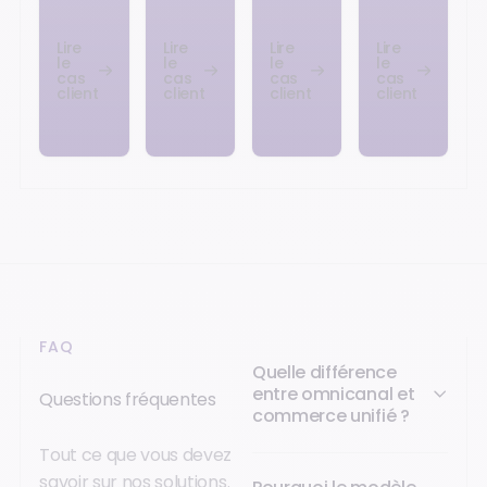
Lire
Lire
Lire
Lire
le
le
le
le
cas
cas
cas
cas
client
client
client
client
FAQ
Quelle différence
entre omnicanal et
Questions fréquentes
commerce unifié ?
Tout ce que vous devez
savoir sur nos solutions.