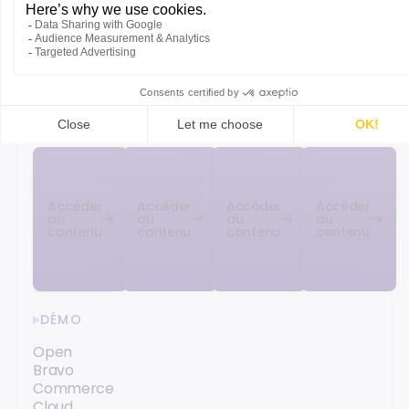
Technologies
L'IA dans
Encaissement
Jusqu'où
et retail :
les
en magasin :
va aller
rencontre
logiciels :
le parcours
Orisha ?
avec Jessica
la
client chez
Rencontre
Ifker
révolution
Decathlon
avec
Delpirou
silencieuse
Alexandre
Fretti
Accéder
Accéder
Accéder
Accéder
au
au
au
au
contenu
contenu
contenu
contenu
DÉMO
Open
Bravo
Commerce
Cloud