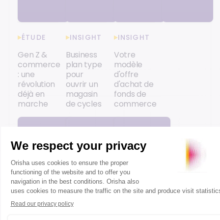
ÉTUDE
INSIGHT
INSIGHT
Gen Z &
Business
Votre
commerce
plan type
modèle
: une
pour
d'offre
révolution
ouvrir un
d'achat de
déjà en
magasin
fonds de
marche
de cycles
commerce
Accéder
Accéder
Accéder
à la
à la
à la
ressource
ressource
ressource
PODCAST
PODCAST
PODCAST
PODCAST