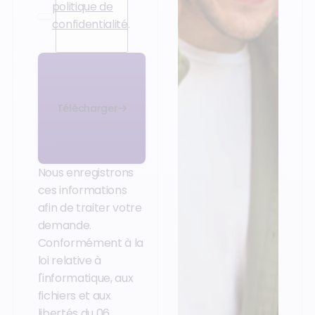
politique de
confidentialité
.
Télécharger
Nous enregistrons
ces informations
afin de traiter votre
demande.
Conformément à la
loi relative à
l'informatique, aux
fichiers et aux
libertés du 06