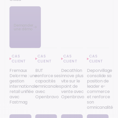
Demander
une démo
CAS
CAS
CAS
CAS
CLIENT
CLIENT
CLIENT
CLIENT
Fremaux
BUT
Decathlon
Deporvillage
Delorme : une
renforce ses
innove plus
consolide sa
gestion
capacités
vite sur le
position de
internationale
omnicanales
point de
leader e-
retail unifiée
avec
vente avec
commerce
avec
Openbravo
Openbravo
et renforce
Fastmag
son
omnicanalité