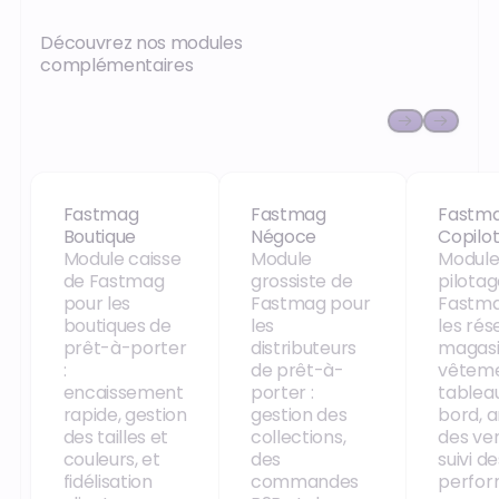
Découvrez nos modules
complémentaires
Fastmag Boutique
Fastmag Négoce
Fastma
Fastmag
Fastmag
Fastm
Boutique
Négoce
Copilo
Module caisse
Module
Module
de Fastmag
grossiste de
pilotag
pour les
Fastmag pour
Fastma
boutiques de
les
les rés
prêt-à-porter
distributeurs
magasi
:
de prêt-à-
vêteme
encaissement
porter :
tablea
rapide, gestion
gestion des
bord, 
des tailles et
collections,
des ve
couleurs, et
des
suivi de
fidélisation
commandes
perfo