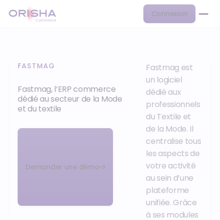
Connexion
FASTMAG
Fastmag est
un logiciel
Fastmag, l’ERP commerce
dédié aux
dédié au secteur de la Mode
professionnels
et du textile
du Textile et
de la Mode. Il
centralise tous
les aspects de
votre activité
Demander une démo
au sein d’une
plateforme
unifiée. Grâce
à ses modules