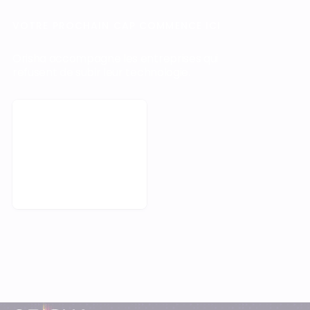
VOTRE PROCHAIN CAP COMMENCE ICI
Orisha accompagne les entreprises qui
refusent de subir leur technologie.
Demander une démo
Pied-de-page