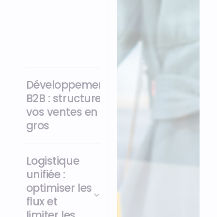
clients grâce à des
programmes
relationnels
personnalisés.
Développement
B2B : structurer
vos ventes en
gros
Logistique
unifiée :
optimiser les
flux et
limiter les