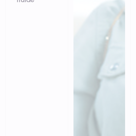
Centralisez vos
données produits et
clients avec notre ERP
commerce. Fastmag
Boutique combine
logiciel de caisse
ergonomique et
back-office intégré
pour piloter les stocks,
les ventes et la
relation client depuis
un seul
environnement.
Ouverte et
connectable aux
solutions du marché,
la plateforme vous
permet d’engager vos