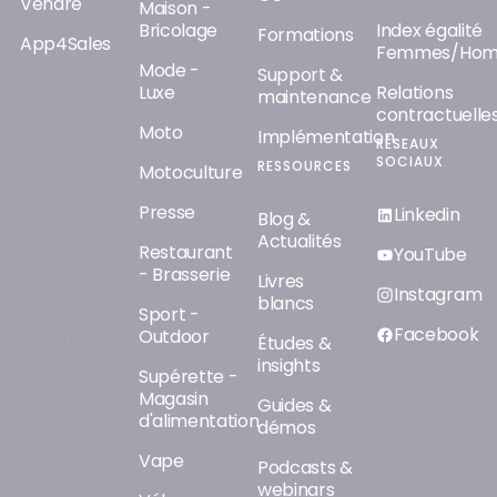
Vendre
Maison -
Bricolage
Index égalité
Formations
App4Sales
Femmes/Ho
Mode -
Support &
Luxe
Relations
maintenance
contractuelle
Moto
Implémentation
RÉSEAUX
SOCIAUX
RESSOURCES
Motoculture
Presse
Linkedin
Blog &
Actualités
Restaurant
YouTube
- Brasserie
Livres
Instagram
blancs
Sport -
Facebook
Outdoor
Études &
insights
Supérette -
Magasin
Guides &
d'alimentation
démos
Vape
Podcasts &
webinars