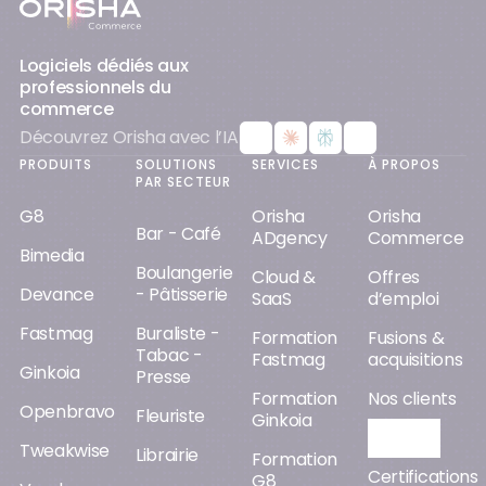
Logiciels dédiés aux
professionnels du
commerce
Découvrez Orisha avec l’IA
PRODUITS
SOLUTIONS
SERVICES
À PROPOS
PAR SECTEUR
G8
Orisha
Orisha
Bar - Café
ADgency
Commerce
Bimedia
Boulangerie
Cloud &
Offres
Devance
- Pâtisserie
SaaS
d’emploi
Fastmag
Buraliste -
Formation
Fusions &
Tabac -
Fastmag
acquisitions
Ginkoia
Presse
Formation
Nos clients
Openbravo
Fleuriste
Ginkoia
Orisha AI
Tweakwise
Librairie
Formation
Certifications
G8