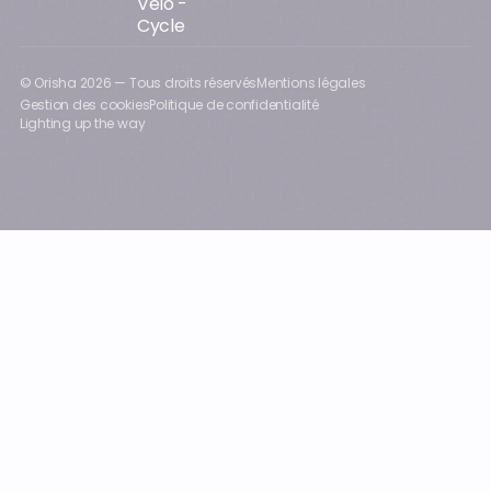
Vélo -
Cycle
© Orisha
2026
— Tous droits réservés
Mentions légales
Gestion des cookies
Politique de confidentialité
Lighting up the way