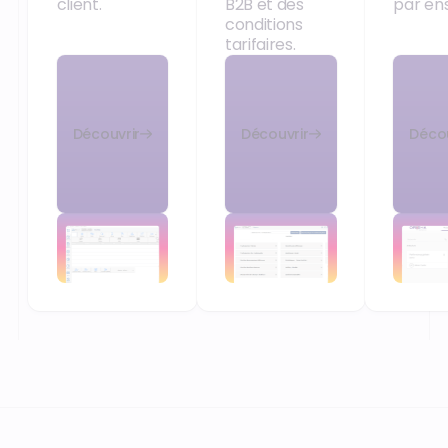
client.
B2B et des
par en
conditions
tarifaires.
Découvrir
Découvrir
Décou