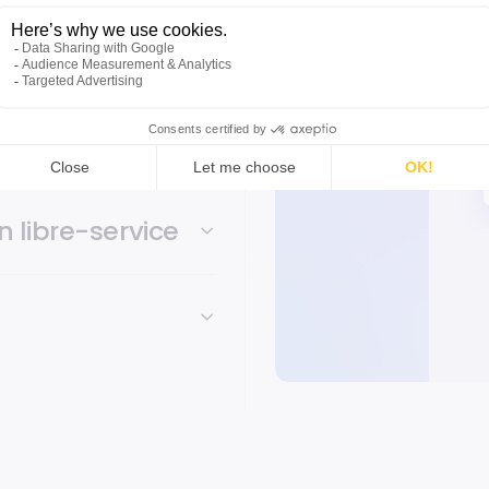
marchés
eprise
n libre-service
e