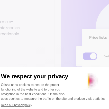
orme e-
nforcer les
ernationale.
s
ts et les processus de
que. Vendre simplifie même