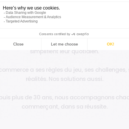
h
e
z
O
r
i
s
h
a
,
n
o
u
s
c
r
o
y
o
n
s
q
u
e
l
a
t
e
c
h
n
o
l
o
g
i
e
d
é
c
l
a
i
r
e
r
l
'
a
c
t
i
o
n
,
p
a
s
l
a
c
o
m
p
l
i
q
u
e
r
.
o
u
s
a
v
o
n
s
d
o
n
c
f
a
i
t
u
n
c
h
o
i
x
:
m
e
t
t
r
e
à
d
i
s
p
o
s
i
t
i
e
t
o
u
s
l
e
s
c
o
m
m
e
r
ç
a
n
t
s
,
d
e
s
s
o
l
u
t
i
o
n
s
m
é
t
i
e
r
s
s
i
m
p
l
i
f
i
e
n
t
l
e
u
r
q
u
o
t
i
d
i
e
n
.
c
o
m
m
e
r
c
e
a
s
e
s
r
è
g
l
e
s
d
u
j
e
u
,
s
e
s
c
h
a
l
l
e
n
g
e
s
,
r
é
a
l
i
t
é
s
.
N
o
s
s
o
l
u
t
i
o
n
s
a
u
s
s
i
.
p
u
i
s
p
l
u
s
d
e
3
0
a
n
s
,
n
o
u
s
a
c
c
o
m
p
a
g
n
o
n
s
c
h
a
c
o
m
m
e
r
ç
a
n
t
,
d
a
n
s
s
a
r
é
u
s
s
i
t
e
.