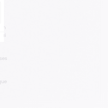
o
i
t
o
n
q
u
i
s
e
s
q
u
e