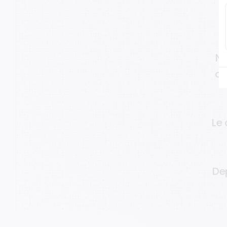
C
N
d
L
e
D
e