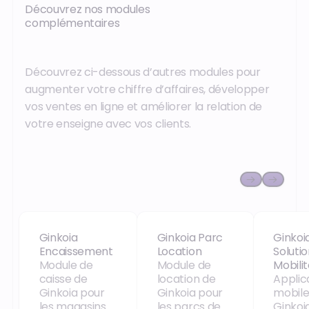
Découvrez nos modules
complémentaires
Découvrez ci-dessous d’autres modules pour
augmenter votre chiffre d’affaires, développer
vos ventes en ligne et améliorer la relation de
votre enseigne avec vos clients.
Ginkoia Encaissement
Ginkoia Parc Location
Ginkoia
Ginkoia
Ginkoia Parc
Ginkoi
Encaissement
Location
Soluti
Module de
Module de
Mobili
caisse de
location de
Applic
Ginkoia pour
Ginkoia pour
mobile
les magasins
les parcs de
Ginkoi