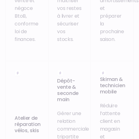
vente et
maîtriser
amortissements
négoce
vos restes
et
BtoB,
à livrer et
préparer
conforme
sécuriser
la
loi de
vos
prochaine
finances.
stocks.
saison.
Skiman &
Dépôt-
technicien
vente &
mobile
seconde
main
Réduire
Gérer une
l’attente
Atelier de
relation
client en
réparation
commerciale
magasin
vélos, skis
tripartite
et