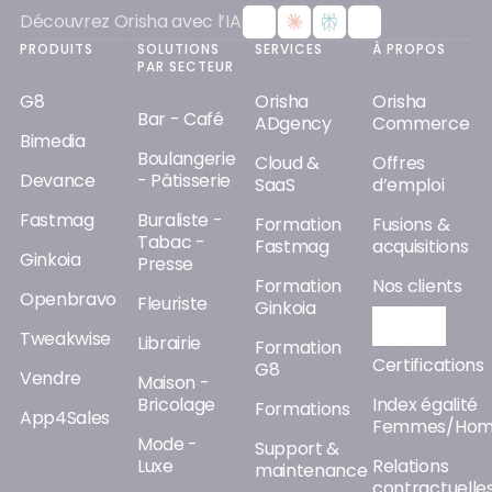
Découvrez Orisha avec l’IA
PRODUITS
SOLUTIONS
SERVICES
À PROPOS
PAR SECTEUR
G8
Orisha
Orisha
Bar - Café
ADgency
Commerce
Bimedia
Boulangerie
Cloud &
Offres
Devance
- Pâtisserie
SaaS
d’emploi
Fastmag
Buraliste -
Formation
Fusions &
Tabac -
Fastmag
acquisitions
Ginkoia
Presse
Formation
Nos clients
Openbravo
Fleuriste
Ginkoia
Orisha AI
Tweakwise
Librairie
Formation
Certifications
G8
Vendre
Maison -
Bricolage
Index égalité
Formations
App4Sales
Femmes/Ho
Mode -
Support &
Luxe
Relations
maintenance
contractuelle