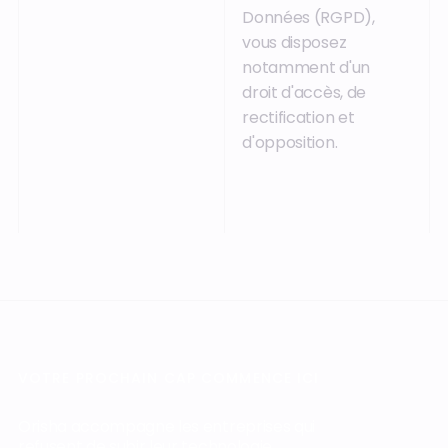
Données (RGPD),
vous disposez
notamment d'un
droit d'accès, de
rectification et
d'opposition.
VOTRE PROCHAIN CAP COMMENCE ICI
Orisha accompagne les entreprises qui
refusent de subir leur technologie.