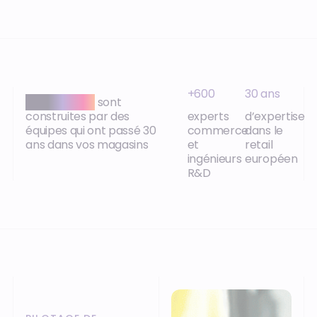
+600
30 ans
Nos solutions
sont
construites par des
experts
d’expertise
équipes qui ont passé 30
commerce
dans le
ans dans vos magasins
et
retail
ingénieurs
européen
R&D