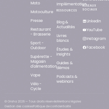
Moto
Implémentation
RÉSEAUX
SOCIAUX
RESSOURCES
Motoculture
Presse
Linkedin
Blog &
Actualités
Restaurant
YouTube
- Brasserie
Livres
Instagram
blancs
Sport -
Facebook
Outdoor
Études &
insights
Supérette -
Magasin
Guides &
d'alimentation
démos
Vape
Podcasts &
webinars
Vélo -
Cycle
© Orisha
2026
— Tous droits réservés
Mentions légales
Gestion des cookies
Politique de confidentialité