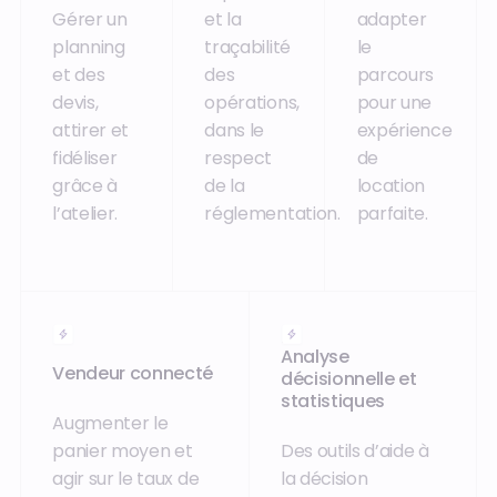
Gérer un
et la
adapter
planning
traçabilité
le
et des
des
parcours
devis,
opérations,
pour une
attirer et
dans le
expérience
fidéliser
respect
de
grâce à
de la
location
l’atelier.
réglementation.
parfaite.
Analyse
Vendeur connecté
décisionnelle et
statistiques
Augmenter le
panier moyen et
Des outils d’aide à
agir sur le taux de
la décision