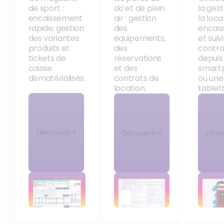
de sport :
ski et de plein
la gest
encaissement
air : gestion
la loca
rapide, gestion
des
encai
des variantes
équipements,
et suiv
produits et
des
contra
tickets de
réservations
depuis
caisse
et des
smart
dématérialisés.
contrats de
ou une
location.
tablett
Découvrir
Découvrir
Déco