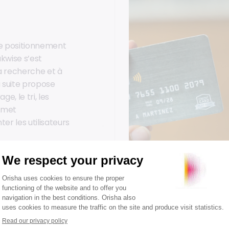
le positionnement
kwise s’est
a recherche et à
a suite propose
ge, le tri, les
rmet
er les utilisateurs
 vos revenus