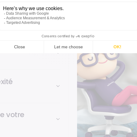
 cross-canal, grâce à une
rues.
on et d’ajout
xité
e votre