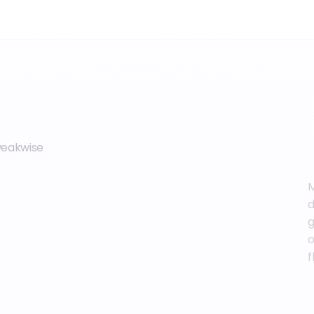
Tweakwise
M
d
g
o
f