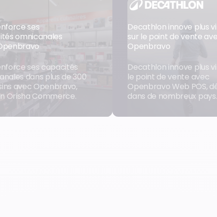
enforce ses
Decathlon innove plus vi
ités omnicanales
sur le point de vente av
Openbravo
Openbravo
nforce ses capacités
Decathlon innove plus vi
anales dans plus de 300
le point de vente avec
ins avec Openbravo,
Openbravo Web POS, d
ion Orisha Commerce.
dans de nombreux pays
 le cas clients
Voir le cas clients