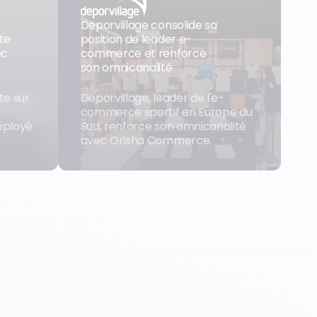
Deporvillage consolide sa
te
position de leader e-
ec
commerce et renforce
son omnicanalité
te sur
Deporvillage, leader de l'e-
commerce sportif en Europe du
éployé
Sud, renforce son omnicanalité
.
avec Orisha Commerce.
Voir le cas clients