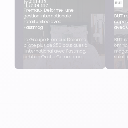
Fremaux Delorme : une
gestion internationale
BUT r
retail unifiée avec
capac
Fastmag
avec 
Le Groupe Fremaux Delorme
BUT re
pilote plus de 250 boutiques à
omnic
l'international avec Fastmag,
magas
solution Orisha Commerce.
solut
Voir le cas clients
Voir