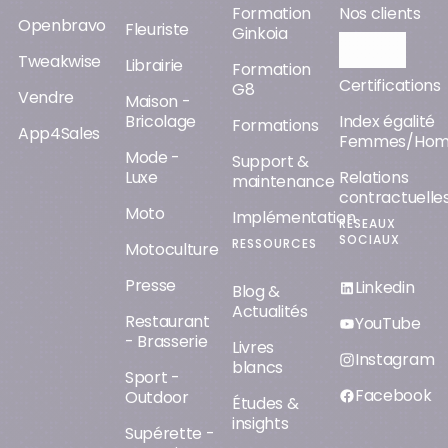
Formation
Nos clients
Openbravo
Fleuriste
Ginkoia
Orisha AI
Tweakwise
Librairie
Formation
Certifications
G8
Vendre
Maison -
Bricolage
Index égalité
Formations
App4Sales
Femmes/Ho
Mode -
Support &
Luxe
Relations
maintenance
contractuelle
Moto
Implémentation
RÉSEAUX
SOCIAUX
RESSOURCES
Motoculture
Presse
Linkedin
Blog &
Actualités
Restaurant
YouTube
- Brasserie
Livres
Instagram
blancs
Sport -
Facebook
Outdoor
Études &
insights
Supérette -