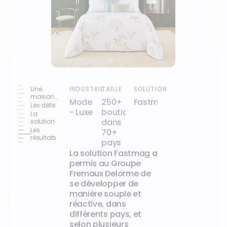
Une
INDUSTRIE
TAILLE
SOLUTION
maison
Mode
250+
Fastmag
française
Les défis
- Luxe
boutiques
devenue
La
une
dans
solution
référence
Les
70+
mondiale
résultats
pays
La solution Fastmag a
permis au Groupe
Fremaux Delorme de
se développer de
manière souple et
réactive, dans
différents pays, et
selon plusieurs