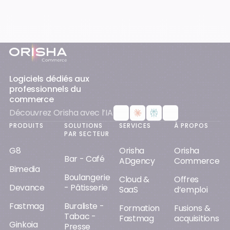
Pied-de-page
Logiciels dédiés aux
professionnels du
commerce
Découvrez Orisha avec l’IA
PRODUITS
SOLUTIONS
SERVICES
À PROPOS
PAR SECTEUR
G8
Orisha
Orisha
Bar - Café
ADgency
Commerce
Bimedia
Boulangerie
Cloud &
Offres
Devance
- Pâtisserie
SaaS
d’emploi
Fastmag
Buraliste -
Formation
Fusions &
Tabac -
Fastmag
acquisitions
Ginkoia
Presse