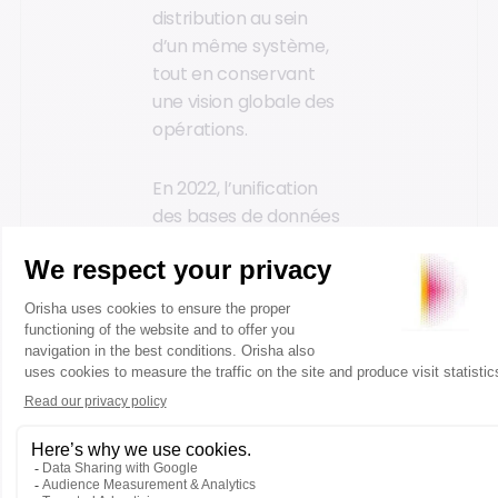
distribution au sein
d’un même système,
tout en conservant
une vision globale des
opérations.
En 2022, l’unification
des bases de données
Fastmag a marqué
une étape importante.
Cette consolidation a
permis de rationaliser
la gestion du back-
office et de simplifier
le pilotage global du
réseau.
La solution Fastmag a