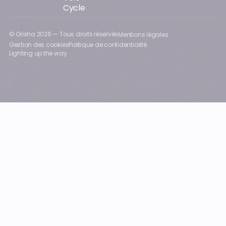
Cycle
© Orisha
2026
— Tous droits réservés
Mentions légales
Gestion des cookies
Politique de confidentialité
Lighting up the way