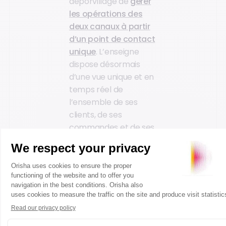
deporvillage de
gérer
les opérations des
deux canaux à partir
d’un point de contact
unique
. L’enseigne
dispose désormais
d’une vue unique et en
temps réel de
l’ensemble de ses
clients, de ses
commandes et de ses
stocks, ce qui lui
permet de mieux
analyser ses
stratégies de mise sur
le marché et de gérer
plus efficacement ses
opérations de gestion