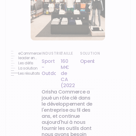
eCommerce
INDUSTRIE
TAILLE
SOLUTION
leader en
Sport
160
Openbravo
Europe du
Les défis
-
M€
Sud pour les
La solution
produits
Outdoor
de
Les résultats
cyclisme
CA
running
(2022)
Orisha Commerce a
joué un rôle clé dans
le développement de
l'entreprise au fil des
ans, et continue
aujourd'hui à nous
fournir les outils dont
nous avons besoin