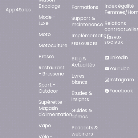
Bricolage
Index égalité
Formations
App4Sales
Femmes/Ho
Mode -
Support &
Luxe
Relations
maintenance
contractuelle
Moto
Implémentation
RÉSEAUX
SOCIAUX
RESSOURCES
Motoculture
Presse
Linkedin
Blog &
Actualités
Restaurant
YouTube
- Brasserie
Livres
Instagram
blancs
Sport -
Facebook
Outdoor
Études &
insights
Supérette -
Magasin
Guides &
d'alimentation
démos
Vape
Podcasts &
webinars
Vélo -