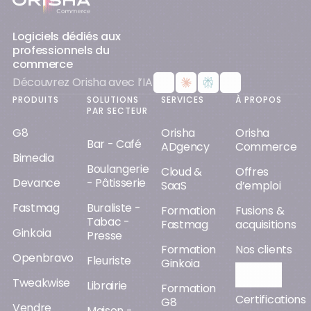
Logiciels dédiés aux
professionnels du
commerce
Découvrez Orisha avec l’IA
PRODUITS
SOLUTIONS
SERVICES
À PROPOS
PAR SECTEUR
G8
Orisha
Orisha
Bar - Café
ADgency
Commerce
Bimedia
Boulangerie
Cloud &
Offres
Devance
- Pâtisserie
SaaS
d’emploi
Fastmag
Buraliste -
Formation
Fusions &
Tabac -
Fastmag
acquisitions
Ginkoia
Presse
Formation
Nos clients
Openbravo
Fleuriste
Ginkoia
Orisha AI
Tweakwise
Librairie
Formation
Certifications
G8
Vendre
Maison -