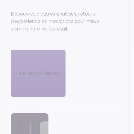
Découvrez d’autres analyses, retours
d’expérience et innovations pour mieux
comprendre les du retail.
Tous les cas clients
Fremaux
BUT
Decathlon