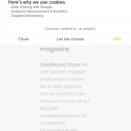
des stocks.
Agilité,
innovation et
simplification
dans les
magasins
Openbravo Store
, est
une solution magasin
entièrement basée
sur le web qui évite
d’avoir recours à des
serveurs locaux, ce qui
simplifie
considérablement la
complexité
informatique des