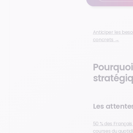
Anticiper les besoi
concrets →
Pourquoi 
stratégi
Les attent
50 % des Français u
courses du quotid