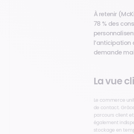
À retenir (McK
78 % des cons
personnalisent
l’anticipation
demande mais a
La vue c
Le commerce unifié
de contact. Grâce
parcours client e
également indispe
stockage en temps