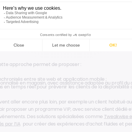
rmet aux entreprises l’analyse du comportement de leurs cli
nt de précieuses informations sur les tendances émergent
ients.
e des besoins clients devient un levier concret lorsqu’elle
nce artificielle. L’IA détecte les schémas de consommation, an
 et aide à construire des parcours client individualisés.
tte approche permet de proposer :
chronisés entre site web et application mobile ;
onnalisé en magasin, avec assistance adaptée au profil du cl
s en temps réel pour prévenir les clients de la disponibilité 
ent aller encore plus loin, par exemple un client habitué a
r proposer un programme VIP, avec service client dédié et 
 événements. Des solutions spécialisées comme
Tweakwise ex
s par l’IA
pour créer des expériences d’achat fluides et pe