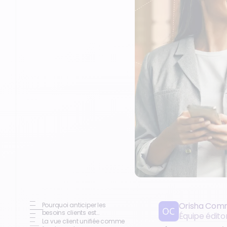
Orisha Com
Pourquoi anticiper les
besoins clients est
Équipe édit
stratégique en 2025
La vue client unifiée comme