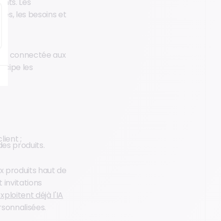
ents. Les
es, les besoins et
 est connectée aux
ticipe les
ient ;
des produits.
ux produits haut de
invitations
ploitent déjà l'IA
rsonnalisées.