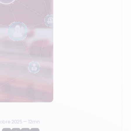
tobre 2025
—
12
mn