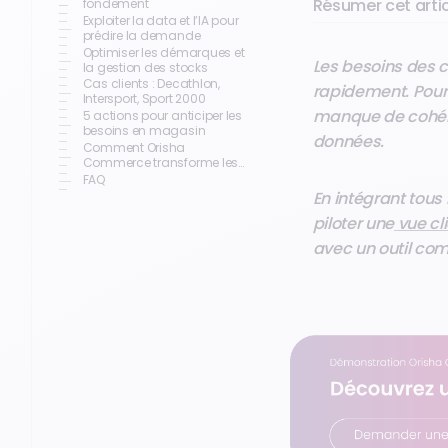
Résumer cet artic
fondement
Exploiter la data et l’IA pour
prédire la demande
Optimiser les démarques et
Les besoins des 
la gestion des stocks
Cas clients : Decathlon,
rapidement. Pourt
Intersport, Sport 2000
manque de cohére
5 actions pour anticiper les
besoins en magasin
données.
Comment Orisha
Commerce transforme les
objectifs retail en résultats
FAQ
mesurables
En intégrant tous
piloter une
vue cli
avec un outil com