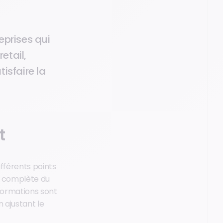
eprises qui
etail,
isfaire la
t
ifférents points
ue complète du
formations sont
 ajustant le