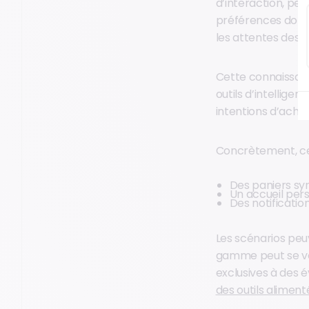
d’interaction, pe
préférences donne
les attentes des cl
Cette connaissanc
outils d’intellige
intentions d’achat
Concrètement, ce
Des paniers syn
Un accueil pers
Des notification
Les scénarios peuv
gamme peut se voi
exclusives à des
des outils alimenté