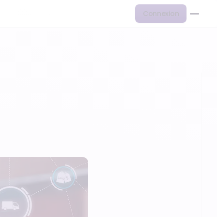
Connexion
 client…