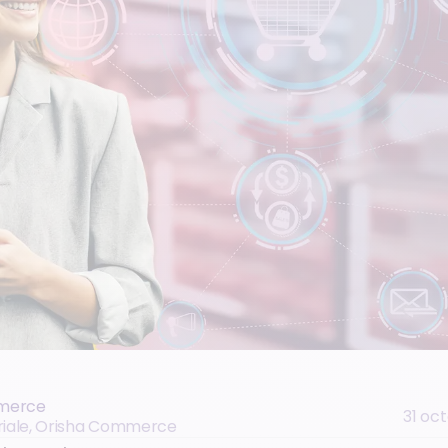
merce
31 oc
oriale, Orisha Commerce