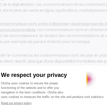
t de la digitalisation. Les consommateurs ne se contentent p
nt entre sites de vente en ligne, applications, marketplaces 
consommateurs sont prêts à dépenser davantage auprès d'
ience personnalisée
. Les consommateurs sont en attente 
et de reconnaissance. Ils veulent des recommandations et d
ue par exemple de perdre l’intérêt pour la marque.
or de l’e-commerce, les consommateurs sont de plus en plus i
e client réactif, ainsi que d'une disponibilité immédiate des 
réduits.
re compréhension des besoins client
 données unifiées
, notamment les historiques d’achat, de na