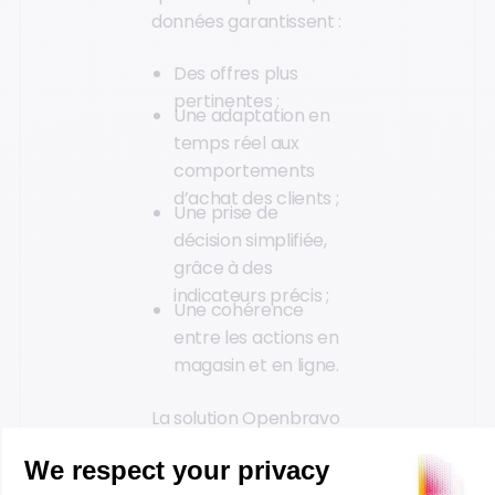
données garantissent :
Des offres plus
pertinentes ;
Une adaptation en
temps réel aux
comportements
d’achat des clients ;
Une prise de
décision simplifiée,
grâce à des
indicateurs précis ;
Une cohérence
entre les actions en
magasin et en ligne.
La solution Openbravo
POS améliore la qualité
de vos datas clients