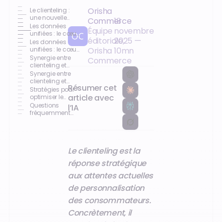
Orisha
Le clienteling :
une nouvelle
Commerce
18
approche de la
Les données
Équipe
novembre
relation client
unifiées : le cœur
éditoriale,
2025
—
de la
Les données
personnalisation
unifiées : le cœur
Orisha
10
mn
de la
Synergie entre
Commerce
personnalisation
clienteling et
données
Synergie entre
clienteling et
Résumer cet
données
Stratégies pour
article avec
optimiser le
commerce
Questions
l’IA
personnalisé
fréquemment
posées
Le clienteling est la
réponse stratégique
aux attentes actuelles
de personnalisation
des consommateurs.
Concrètement, il