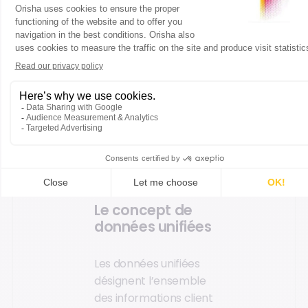
pour une information
en temps réel quel
que soit le canal.
Découvrez la solution !
Les données
unifiées : le
cœur de la
personnalisation
Le concept de
données unifiées
Les données unifiées
désignent l’ensemble
des informations client