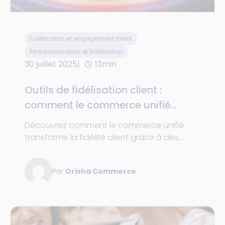
Fidélisation et engagement client
Personnalisation et fidélisation
30 juillet 2025
13min
Outils de fidélisation client :
comment le commerce unifié
transforme la relation entre la
Découvrez comment le commerce unifié
marque et sa clientèle
transforme la fidélité client grâce à des
outils connectés, personnalisés et centrés
sur l’expérience utilisateur.
Par
Orisha Commerce