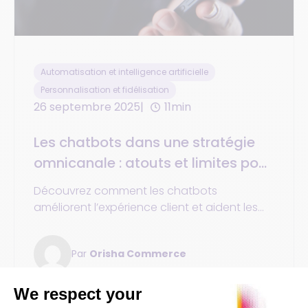
Automatisation et intelligence artificielle
Personnalisation et fidélisation
26 septembre 2025
11min
Les chatbots dans une stratégie
omnicanale : atouts et limites pour
l’entreprise et l’expérience client
Découvrez comment les chatbots
améliorent l’expérience client et aident les
entreprises à optimiser leur service sur tous
les canaux.
Par
Orisha Commerce