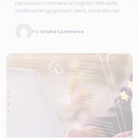
et les ventes des entreprises retail
Découvrez comment un logiciel CRM unifié
améliore l’engagement client, centralise les
données et booste les ventes des
entreprises retail.
Par
Orisha Commerce