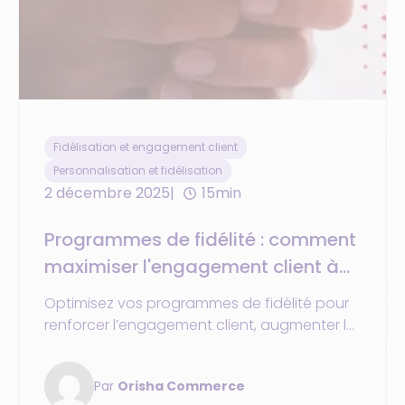
Fidélisation et engagement client
Personnalisation et fidélisation
2 décembre 2025
15min
Programmes de fidélité : comment
maximiser l'engagement client à
travers la mise en place d'une
Optimisez vos programmes de fidélité pour
stratégie de commerce unifié ?
renforcer l’engagement client, augmenter la
fréquence d’achat et personnaliser
l’expérience sur tous les canaux.
Par
Orisha Commerce