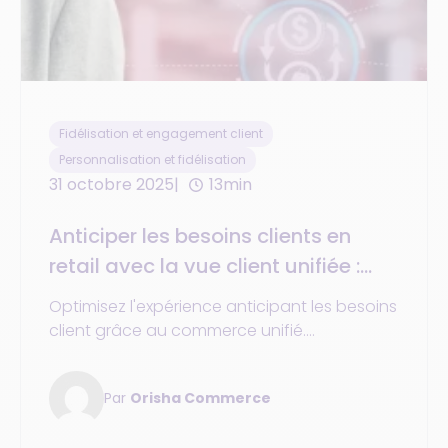
Fidélisation et engagement client
Personnalisation et fidélisation
31 octobre 2025
13min
Anticiper les besoins clients en
retail avec la vue client unifiée :
méthodes, outils et cas concrets
Optimisez l'expérience anticipant les besoins
client grâce au commerce unifié.
Personnalisez le parcours d’achat et gagnez
en performance !
Par
Orisha Commerce