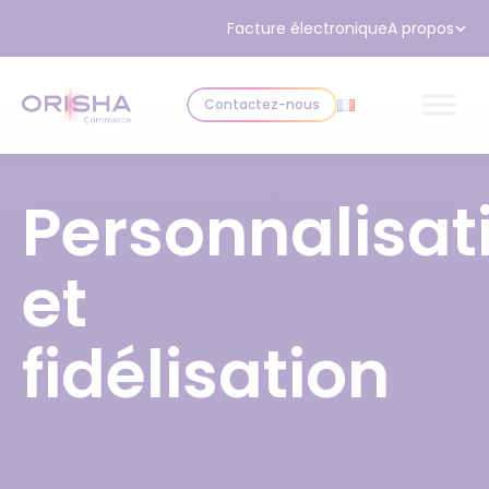
Aller au contenu
Facture électronique
A propos
Contactez-nous
Personnalisat
et
fidélisation