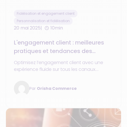
Fidélisation et engagement client
Personnalisation et fidélisation
20 mai 2025
10min
L'engagement client : meilleures
pratiques et tendances des
marques en 2025 pour une
Optimisez l’engagement client avec une
expérience fluide et personnalisée
expérience fluide sur tous les canaux.
sur tous les canaux
Découvrez les tendances et meilleures
pratiques 2025 du commerce unifié.
Par
Orisha Commerce