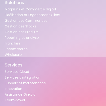
Solutions
Magasins et Commerce digital
Fidélisation et Engagement Client
Gestion des Commandes
Gestion des Stocks
Gestion des Produits
Reporting et analyse
Franchise
Recommerce
Wholesale
Services
Services Cloud
Services d'intégration
Support et maintenance
Innovation
Assistance Ginkoia
Teamviewer