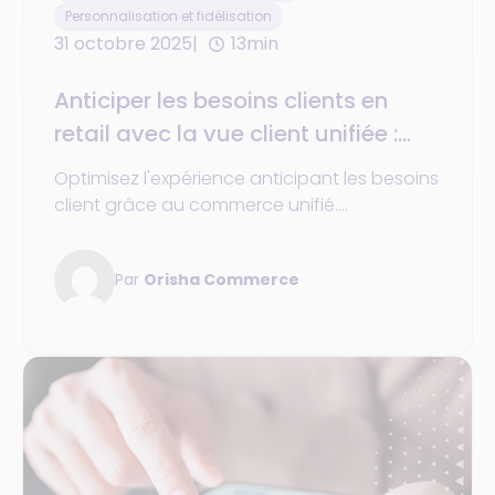
Personnalisation et fidélisation
31 octobre 2025
13min
Anticiper les besoins clients en
retail avec la vue client unifiée :
méthodes, outils et cas concrets
Optimisez l'expérience anticipant les besoins
client grâce au commerce unifié.
Personnalisez le parcours d’achat et gagnez
en performance !
Par
Orisha Commerce