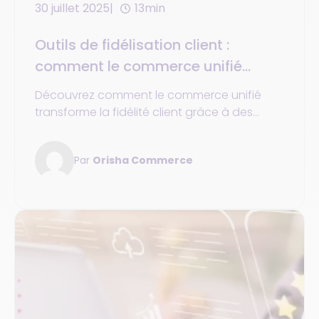
30 juillet 2025
13min
Outils de fidélisation client :
comment le commerce unifié
transforme la relation entre la
Découvrez comment le commerce unifié
marque et sa clientèle
transforme la fidélité client grâce à des
outils connectés, personnalisés et centrés
sur l’expérience utilisateur.
Par
Orisha Commerce