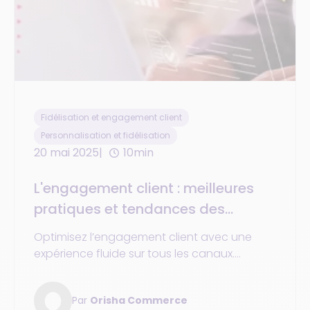
Fidélisation et engagement client
Personnalisation et fidélisation
20 mai 2025
10min
L'engagement client : meilleures
pratiques et tendances des
marques en 2025 pour une
Optimisez l’engagement client avec une
expérience fluide et personnalisée
expérience fluide sur tous les canaux.
sur tous les canaux
Découvrez les tendances et meilleures
pratiques 2025 du commerce unifié.
Par
Orisha Commerce