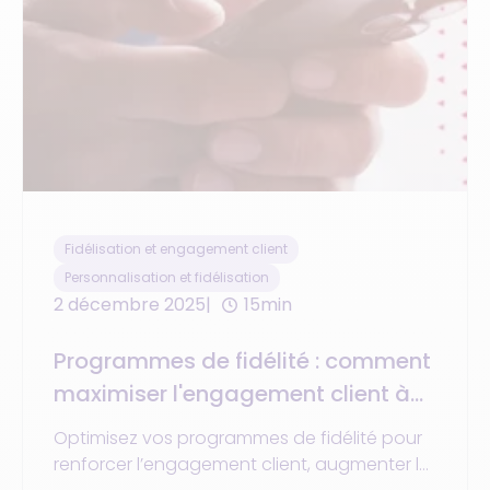
Fidélisation et engagement client
Personnalisation et fidélisation
2 décembre 2025
15min
Programmes de fidélité : comment
maximiser l'engagement client à
travers la mise en place d'une
Optimisez vos programmes de fidélité pour
stratégie de commerce unifié ?
renforcer l’engagement client, augmenter la