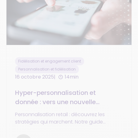
Fidélisation et engagement client
Personnalisation et fidélisation
16 octobre 2025
14min
Hyper-personnalisation et
donnée : vers une nouvelle
expérience client du retail
Personnalisation retail : découvrez les
omnicanal
stratégies qui marchent. Notre guide
s'appuie sur des cas clients concrets et l'avis
expert du directeur de Tweakwise.