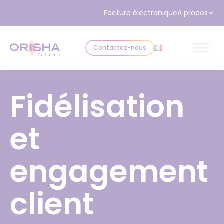
Aller au contenu
Facture électronique
A propos
Contactez-nous
Fidélisation
et
engagement
client