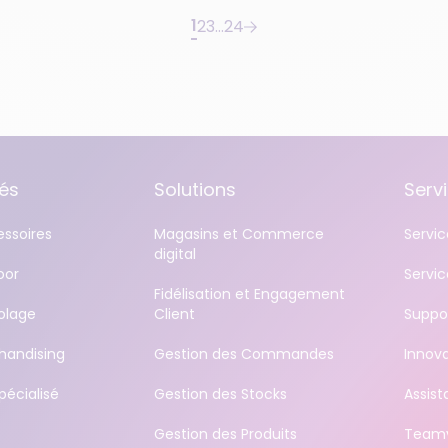
1
2
3
…
24
tés
Solutions
Serv
ssoires
Magasins et Commerce
Servi
digital
oor
Servic
Fidélisation et Engagement
olage
Client
Suppo
handising
Gestion des Commandes
Innov
écialisé
Gestion des Stocks
Assist
Gestion des Produits
Teamv