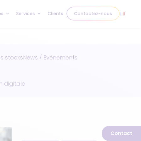
es
Services
Clients
Contactez-nous
s stocks
News / Evénements
 digitale
Contact