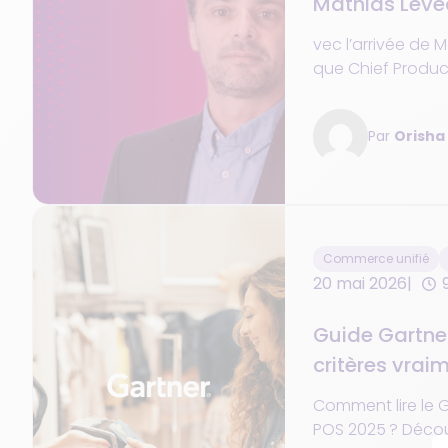
Mathias Leve
son ambition
vec l’arrivée de 
que Chief Product & Technology Officer
(CTPO) Orisha C
volonté d’entrer
Par
Orish
phase de son dé
Commerce unifié
20 mai 2026
Guide Gartner
critères vraim
choisir une p
Comment lire le 
commerce uni
POS 2025 ? Découv