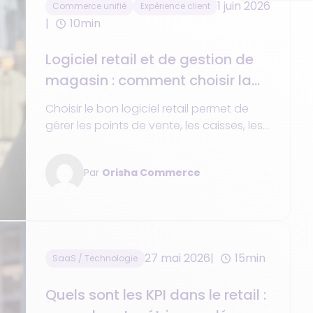
1 juin 2026
Commerce unifié
Expérience client
10min
Logiciel retail et de gestion de
magasin : comment choisir la
meilleure solution
Choisir le bon logiciel retail permet de
gérer les points de vente, les caisses, les
stocks et les canaux en ligne de façon
efficace et évolutive.
Par
Orisha Commerce
27 mai 2026
15min
SaaS / Technologie
Quels sont les KPI dans le retail :