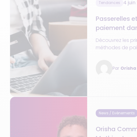
4 juin
Tendances
Passerelles 
paiement dans 
d'une intégrat
Découvrez les pri
omnicanale
méthodes de paie
les types les plu
choisir les meille
Par
Orish
améliorer l'expér
News / Evénements
Orisha Com