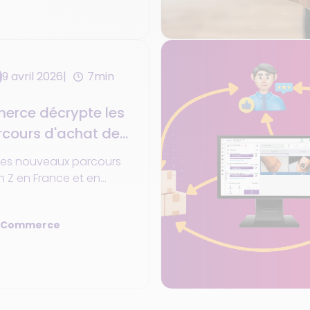
9 avril 2026
7min
rce décrypte les
cours d'achat de
 les nouveaux parcours
n Z en France et en
, entre autres, par
a Commerce