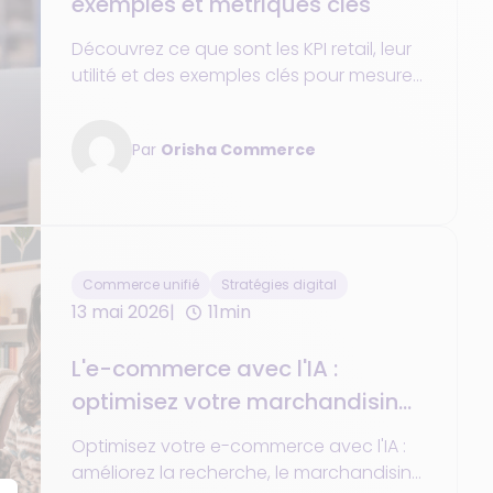
exemples et métriques clés
Découvrez ce que sont les KPI retail, leur
utilité et des exemples clés pour mesurer
les ventes, la performance et le succès
en magasin et en ligne.
Par
Orisha Commerce
Commerce unifié
Stratégies digital
13 mai 2026
11min
L'e-commerce avec l'IA :
optimisez votre marchandising
et votre conversion
Optimisez votre e-commerce avec l'IA :
améliorez la recherche, le marchandising