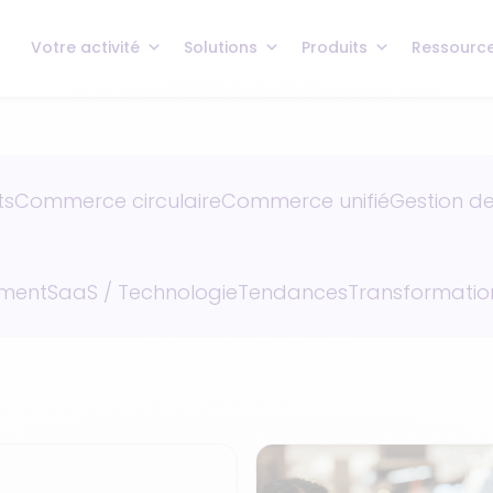
Votre activité
Solutions
Produits
Ressourc
ts
Commerce circulaire
Commerce unifié
Gestion de
ement
SaaS / Technologie
Tendances
Transformation