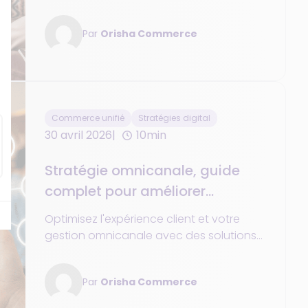
et le cross-selling pour booster vos
ventes et votre conversion.
Par
Orisha Commerce
Commerce unifié
Stratégies digital
30 avril 2026
10min
Stratégie omnicanale, guide
complet pour améliorer
l'expérience et l'efficacité
Optimisez l'expérience client et votre
gestion omnicanale avec des solutions
et plateformes qui fidélisent vos clients
et améliorent vos opérations.
Par
Orisha Commerce