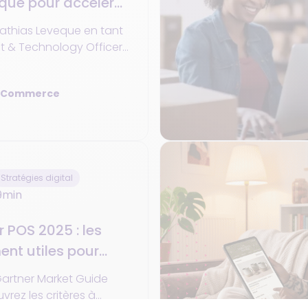
que pour accélérer
 européenne
Mathias Leveque en tant
ommerce affirme sa
 dans une nouvelle
a Commerce
veloppement.
Stratégies digital
9min
 POS 2025 : les
ent utiles pour
lateforme de
Gartner Market Guide
fié
rez les critères à