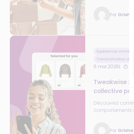
prioriser pour mo
commerce unifié e
Par
Orish
retail.
Expériences immersiv
Transformation digi
6 mai 2026
7
Tweakwise : l’
collective po
prédictive et
Découvrez comme
sans limites
comportements s
d'affiner la pert
recommandation
Par
Orish