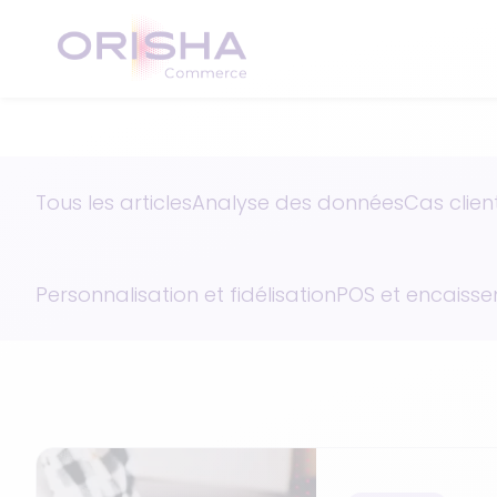
Aller au contenu
Tous les articles
Analyse des données
Cas clien
Personnalisation et fidélisation
POS et encaiss