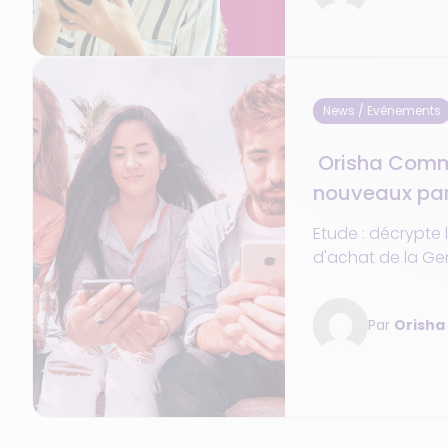
News / Evénements
Orisha Comme
nouveaux par
la Gen Z
Etude : décrypte
d'achat de la Ge
Espagne, marqués
l’essor de l’IA
Par
Orish