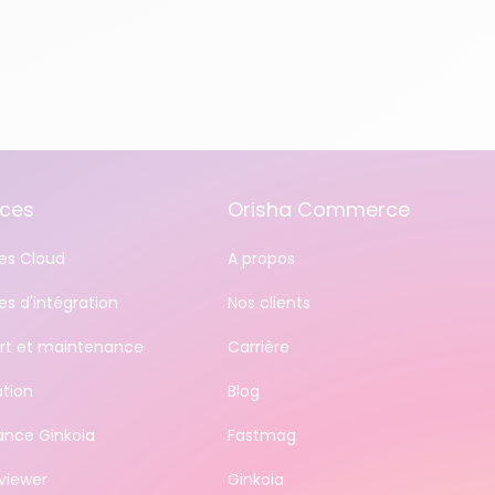
ices
Orisha Commerce
ces Cloud
A propos
es d'intégration
Nos clients
rt et maintenance
Carrière
ation
Blog
ance Ginkoia
Fastmag
iewer
Ginkoia