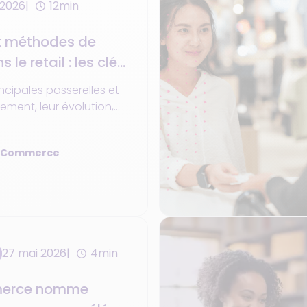
 2026
12min
et méthodes de
le retail : les clés
ion flexible et
ncipales passerelles et
ment, leur évolution,
s utilisés et comment
ures solutions pour
a Commerce
ience d'achat.
27 mai 2026
4min
merce nomme