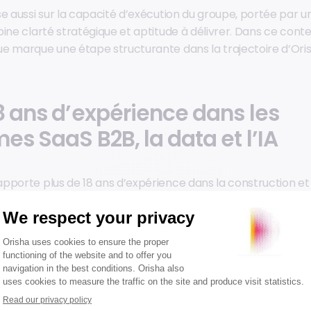
se aussi sur la capacité d’exécution du groupe, portée par 
ine clarté stratégique et aptitude à délivrer. Dans ce conte
ue marque une étape structurante dans la trajectoire d’O
8 ans d’expérience dans les
es SaaS B2B, la data et l’IA
pporte plus de 18 ans d’expérience dans la construction et
aaS B2B, dans des environnements en forte croissance mar
ques, data et IA de premier plan.
ccupé le poste de CTO chez Contentsquare dès les premiè
’entreprise. Pendant sept ans, il a contribué à la création 
ateforme devenue un leader mondial de l’analyse de l’expérie
 équipes et les architectures nécessaires à l’hypercroissan