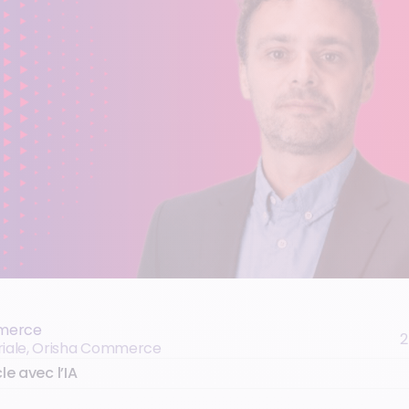
merce
2
oriale, Orisha Commerce
le avec l’IA