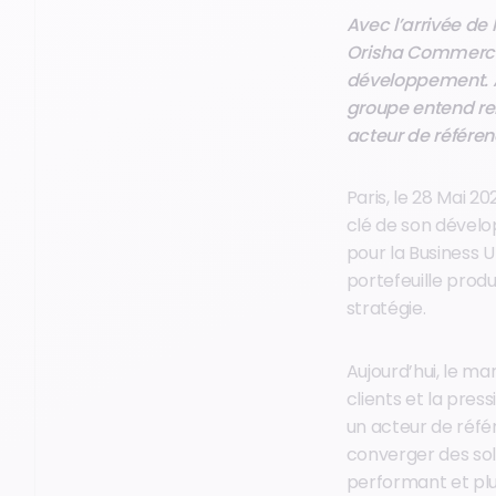
Avec l’arrivée de
Orisha Commerce 
développement. À l
groupe entend ren
acteur de référe
Paris, le 28 Mai
clé de son dével
pour la Business 
portefeuille produi
stratégie.
Aujourd’hui, le m
clients et la pre
un acteur de réfé
converger des sol
performant et plus 