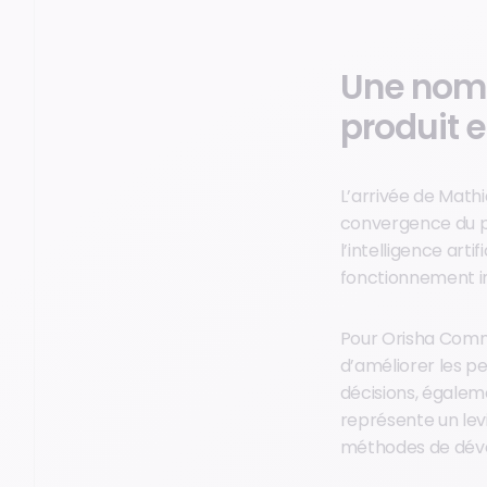
Une nomi
produit e
L’arrivée de Math
convergence du po
l’intelligence arti
fonctionnement i
Pour Orisha Commer
d’améliorer les pe
décisions, égaleme
représente un lev
méthodes de dével