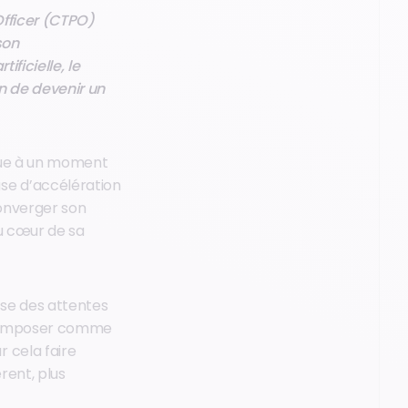
Officer (CTPO)
son
ficielle, le
n de devenir un
que à un moment
se d’accélération
converger son
 au cœur de sa
sse des attentes
t s’imposer comme
 cela faire
rent, plus