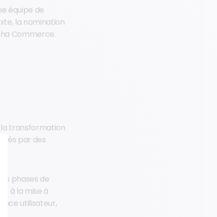
une équipe de
xte, la nomination
risha Commerce.
 la transformation
qués par des
res phases de
et à la mise à
nce utilisateur,
ce.