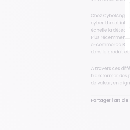
Chez CybelAngel, 
cyber threat intel
échelle la détecti
Plus récemment, en
e-commerce B2B, en
dans le produit et
À travers ces dif
transformer des 
de valeur, en alig
Partager l’article