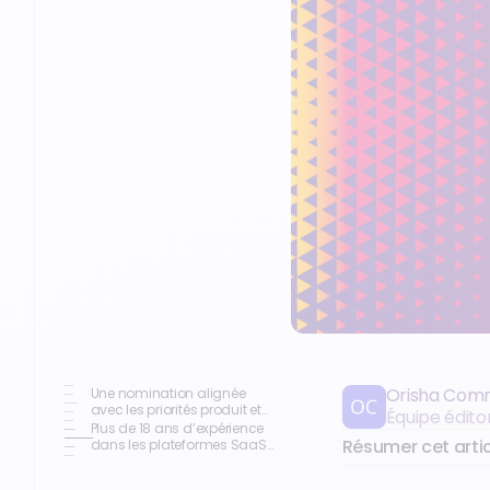
Orisha Com
Une nomination alignée
avec les priorités produit et
Équipe édit
IA du groupe
Plus de 18 ans d’expérience
Résumer cet artic
dans les plateformes SaaS
B2B, la data et l’IA