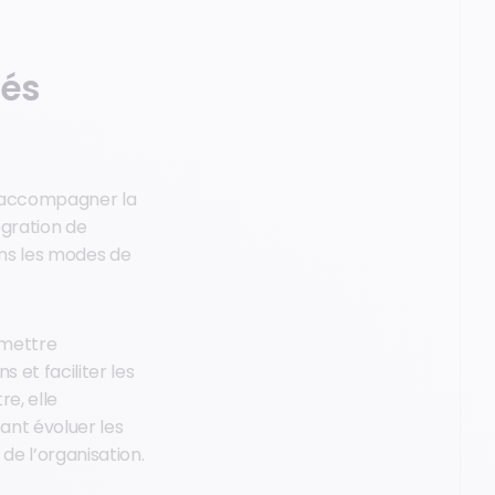
tés
d’accompagner la
égration de
dans les modes de
rmettre
 et faciliter les
re, elle
ant évoluer les
de l’organisation.