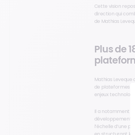
Cette vision repo
direction qui comb
de Mathias Leveq
Plus de 1
plateform
Mathias Leveque a
de plateformes S
enjeux technologi
Il a notamment o
développement de l
l’échelle d’une pl
en structurant les