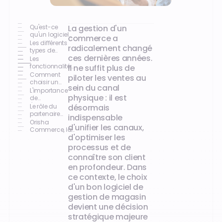
Qu'est-ce
La gestion d'un
qu'un logiciel
commerce a
de gestion de
Les différents
radicalement changé
magasin et
types de
retail ?
ces dernières années.
logiciels pour
Les
les
fonctionnalités
Il ne suffit plus de
commerces
indispensables
Comment
piloter les ventes au
d'un logiciel de
choisir un
sein du canal
gestion de
logiciel retail
L'importance
magasin
physique : il est
selon votre
de
profil
l'omnicanalité
Le rôle du
désormais
dans le retail
partenaire
indispensable
technologique
Orisha
d'unifier les canaux,
retail
Commerce, la
d'optimiser les
technologie au
service de la
processus et de
performance
connaître son client
retail
en profondeur. Dans
ce contexte, le choix
d'un bon logiciel de
gestion de magasin
devient une décision
stratégique majeure