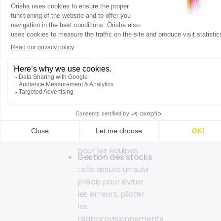
du
point de vente
. Il
doit être fluide,
fiable et
compatible avec de
multiples
méthodes /
options de
paiement
afin de
garantir une
expérience de
caisse
rapide pour
le client comme
pour les équipes.
Gestion des stocks
:
elle assure un suivi
précis pour éviter
les erreurs, piloter
les
réapprovisionnements