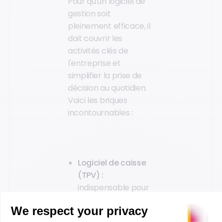
Pour qu'un logiciel de
gestion soit
pleinement efficace, il
doit couvrir les
activités clés de
l'entreprise et
simplifier la prise de
décision au quotidien.
Voici les briques
incontournables :
Logiciel de caisse
(TPV) :
indispensable pour
gérer les
transactions au sein