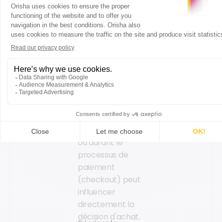
consiste à suggérer
des articles qui
complètent l'achat
principal,
augmentant ainsi la
valeur du panier.
L'appliquer à des
moments
stratégiques :
afficher des
produits associés
sur la fiche produit
ou durant le
processus de
paiement
(checkout) peut
influencer
directement la
décision d'achat.