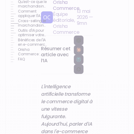
Orisha
Qu'est-ce que le
marchandising
Commerce
13 mai
e-commerce et
Comment
Équipe
quelle est son
appliquer l'IA
2026
—
éditoriale,
influence sur les
dans l'e-
Cross-selling et
9
mn
ventes ?
commerce :
marchandising
Orisha
recherche et
: les clés pour
Outils d'IA pour
Commerce
personnalisation
augmenter le
optimiser votre
panier moyen
e-commerce
Bénéfices de l'IA
en e-commerce
Résumer cet
: conversion et
Orisha
expérience
article avec
Commerce :
boostez votre e-
FAQ
l’IA
commerce
grâce à l'IA
L'intelligence
artificielle transforme
le commerce digital à
une vitesse
fulgurante.
Aujourd'hui, parler d'IA
dans l'e-commerce