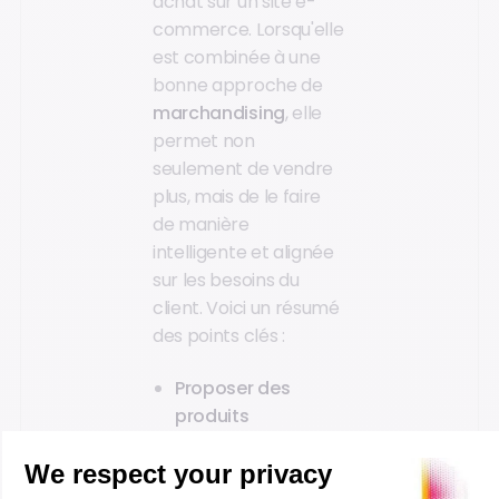
achat sur un site e-
commerce. Lorsqu'elle
est combinée à une
bonne approche de
marchandising
, elle
permet non
seulement de vendre
plus, mais de le faire
de manière
intelligente et alignée
sur les besoins du
client. Voici un résumé
des points clés :
Proposer des
produits
complémentaires :
le cross-selling