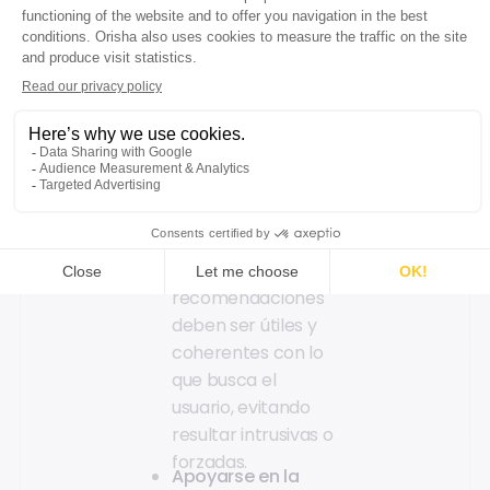
estratégicos
:
mostrar productos
relacionados en la
ficha de producto o
durante el proceso
de checkout puede
influir directamente
en la decisión de
compra.
Priorizar la
relevancia
: las
recomendaciones
deben ser útiles y
coherentes con lo
que busca el
usuario, evitando
resultar intrusivas o
forzadas.
Apoyarse en la