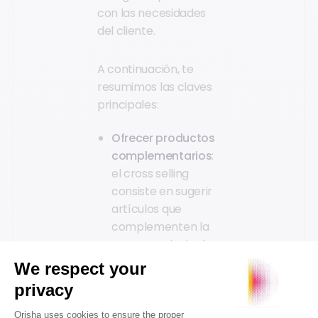
con las necesidades
del cliente.
A continuación, te
resumimos las claves
principales:
Ofrecer productos
complementarios
:
el cross selling
consiste en sugerir
artículos que
complementen la
compra principal,
aumentando así el
valor del carrito.
Aplicarlo en
momentos