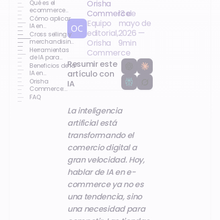
Orisha
Qué es el
ecommerce
Commerce
13 de
merchandising
Cómo aplicar
Equipo
mayo de
y cómo influye
IA en
editorial,
2026
—
en ventas
ecommerce:
Cross selling y
búsqueda y
merchandising:
Orisha
9
min
personalización
claves para
Herramientas
Commerce
aumentar el
de IA para
Resumir este
ticket medio
optimizar tu
Beneficios de la
ecommerce
artículo con
IA en
ecommerce:
Orisha
IA
conversión y
Commerce:
experiencia
potencia tu
FAQ
ecommerce
La inteligencia
con IA
artificial está
transformando el
comercio digital a
gran velocidad. Hoy,
hablar de IA en e-
commerce ya no es
una tendencia, sino
una necesidad para