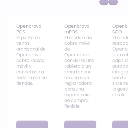
Openbravo POS
Openbravo mPOS
Openb
Openbravo
Openbravo
Openb
POS
mPOS
SCO
El punto de
El módulo de
El mód
venta
cobro móvil
autopa
omnicanal de
de
Openb
Openbravo:
Openbravo:
para el 
cobro rápido,
convierte una
cajas 
móvil y
tableta o un
autop
conectado a
smartphone
integr
toda tu red de
en una caja
con tu
tiendas.
registradora
sistem
para una
la gest
experiencia
stock.
de compra
flexible.