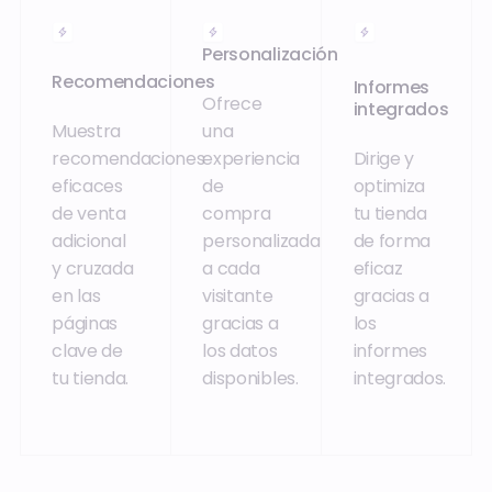
Personalización
Recomendaciones
Informes
Ofrece
integrados
Muestra
una
recomendaciones
experiencia
Dirige y
eficaces
de
optimiza
de venta
compra
tu tienda
adicional
personalizada
de forma
y cruzada
a cada
eficaz
en las
visitante
gracias a
páginas
gracias a
los
clave de
los datos
informes
tu tienda.
disponibles.
integrados.