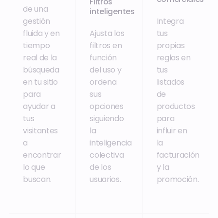
Filtros
de una
inteligentes
gestión
Integra
fluida y en
Ajusta los
tus
tiempo
filtros en
propias
real de la
función
reglas en
búsqueda
del uso y
tus
en tu sitio
ordena
listados
para
sus
de
ayudar a
opciones
productos
tus
siguiendo
para
visitantes
la
influir en
a
inteligencia
la
encontrar
colectiva
facturación
lo que
de los
y la
buscan.
usuarios.
promoción.