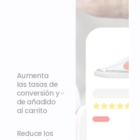
experiencias variadas,
en tienda y
multicanal, gracias a
una mayor
personalización,
flexibilidad e
innovación.
Aumenta
las tasas de
conversión y
de añadido
al carrito
Reduce los