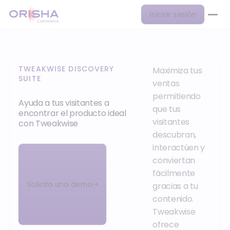
Iniciar sesión
TWEAKWISE DISCOVERY
Maximiza tus
SUITE
ventas
permitiendo
Ayuda a tus visitantes a
que tus
encontrar el producto ideal
visitantes
con Tweakwise
descubran,
interactúen y
conviertan
fácilmente
Solicita una demo
gracias a tu
contenido.
Tweakwise
ofrece