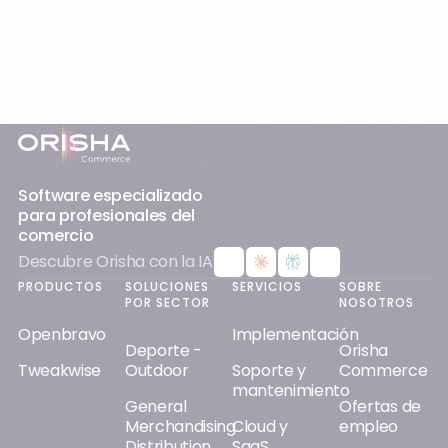
Pie de página
Software especializado
para profesionales del
comercio
Descubre Orisha con la IA
PRODUCTOS
SOLUCIONES
SERVICIOS
SOBRE
POR SECTOR
NOSOTROS
Openbravo
Implementación
Deporte -
Orisha
Tweakwise
Outdoor
Soporte y
Commerce
mantenimiento
General
Ofertas de
Merchandising
Cloud y
empleo
Distribution
SaaS