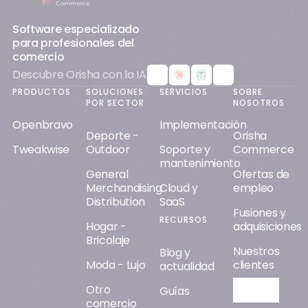
Software especializado
para profesionales del
comercio
Descubre Orisha con la IA
PRODUCTOS
SOLUCIONES
SERVICIOS
SOBRE
POR SECTOR
NOSOTROS
Openbravo
Implementación
Deporte -
Orisha
Tweakwise
Outdoor
Soporte y
Commerce
mantenimiento
General
Ofertas de
Merchandising
Cloud y
empleo
Distribution
SaaS
Fusiones y
RECURSOS
Hogar -
adquisiciones
Bricolaje
Nuestros
Blog y
Moda - Lujo
clientes
actualidad
Otro
Orisha AI
Guías
comercio