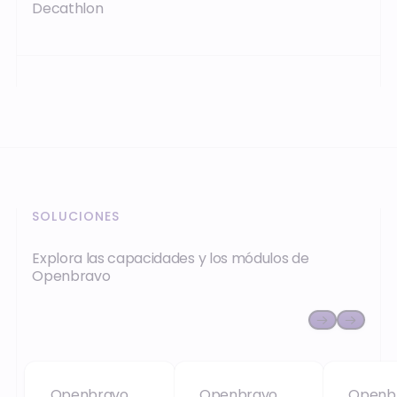
Decathlon
SOLUCIONES
Explora las capacidades y los módulos de
Openbravo
Openbravo POS
Openbravo mPOS
Openb
Openbravo
Openbravo
Openb