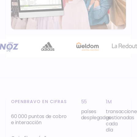
55
1M
OPENBRAVO EN CIFRAS
países
transaccione
60 000 puntos de cobro
desplegados
gestionadas
e interacción
cada
día