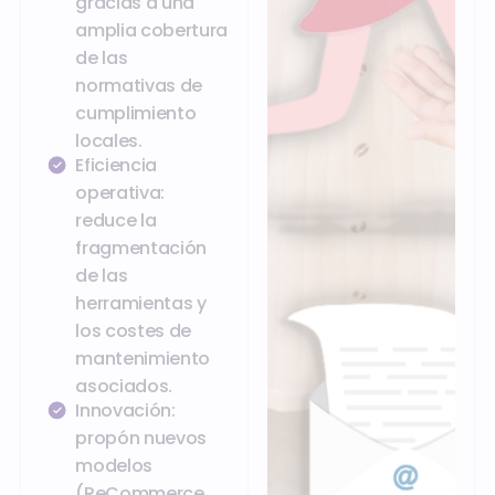
gracias a una
amplia cobertura
de las
normativas de
cumplimiento
locales.
Eficiencia
operativa:
reduce la
fragmentación
de las
herramientas y
los costes de
mantenimiento
asociados.
Innovación:
propón nuevos
modelos
(ReCommerce,