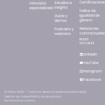
Certificacione
Estudios e
minorista
insights
especializado
Índice de
igualdad de
Guías y
género
demos
Relaciones
Podcasts y
contractuales
webinars
REDES
SOCIALES
Linkedin
YouTube
Instagram
Facebook
© Orisha
2026
— Todos los derechos reservados
Aviso legal
Gestión de cookies
Política de privacidad
Iluminando el camino