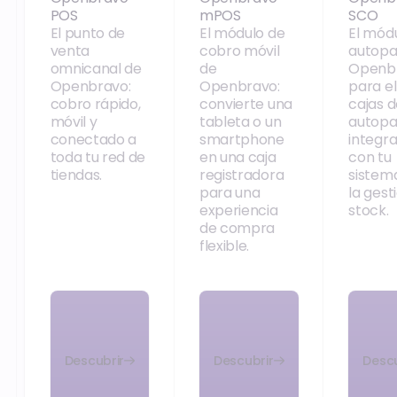
POS
mPOS
SCO
El punto de
El módulo de
El mód
venta
cobro móvil
autopa
omnicanal de
de
Openb
Openbravo:
Openbravo:
para el 
cobro rápido,
convierte una
cajas 
móvil y
tableta o un
autop
conectado a
smartphone
integr
toda tu red de
en una caja
con tu
tiendas.
registradora
sistem
para una
la gest
experiencia
stock.
de compra
flexible.
Descubrir
Descubrir
Descu