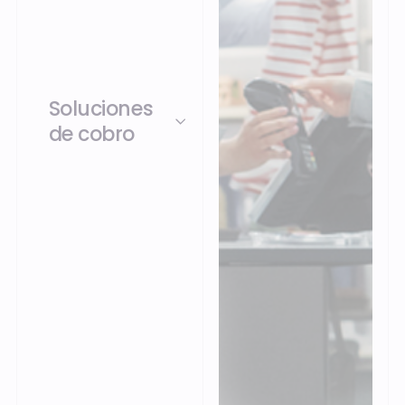
Soluciones
de cobro
POS, Mobile POS
(mPOS), autopago
(SCO): Openbravo
unifica el cobro en
todos los puntos de
contacto, terminal
fijo, móvil, autopago,
así como los pedidos
web y las aplicaciones
móviles, en una sola
plataforma.