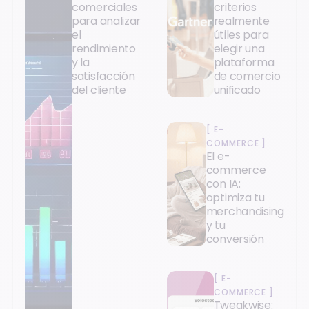
comerciales
criterios
para analizar
realmente
el
útiles para
rendimiento
elegir una
y la
plataforma
satisfacción
de comercio
del cliente
unificado
[
E-
COMMERCE
]
El e-
commerce
con IA:
optimiza tu
merchandising
y tu
conversión
[
E-
COMMERCE
]
Tweakwise: