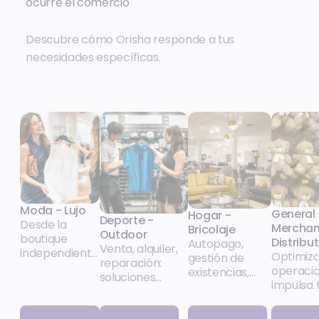
ocurre el comercio
Descubre cómo Orisha responde a tus
necesidades específicas.
Moda - Lujo
General
Hogar -
Deporte -
Desde la
Merchan
Bricolaje
Outdoor
boutique
Distribu
Autopago,
Venta, alquiler,
independiente
Optimiza
gestión de
reparación:
hasta la gran
operaci
existencias,
soluciones
cadena,
impulsa 
promociones:
completas para
nuestras
crecimi
soluciones
las
soluciones de
tanto para las