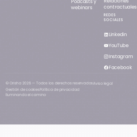
Relaciones
Podcasts y
contractuales
webinars
REDES
SOCIALES
Linkedin
YouTube
Instagram
Facebook
© Orisha
2026
— Todos los derechos reservados
Aviso legal
Gestión de cookies
Política de privacidad
Iluminando el camino