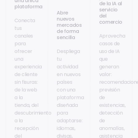
una única
de la IA al
plataforma
servicio
Abre
del
nuevos
Conecta
comercio
mercados
tus
de forma
canales
Aprovecha
sencilla
para
casos de
ofrecer
Despliega
uso de IA
una
tu
que
experiencia
actividad
generan
de cliente
en nuevos
valor:
sin fisuras:
países
recomendacione
de la web
con una
previsión
a la
plataforma
de
tienda, del
diseñada
existencias,
descubrimiento
para
detección
a la
adaptarse:
de
recepción
idiomas,
anomalías,
del
divisas,
asistencia