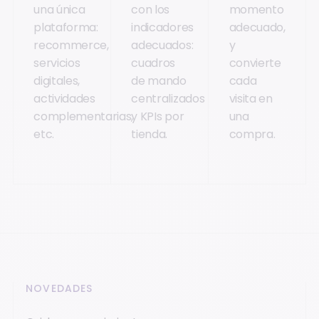
una única
con los
momento
plataforma:
indicadores
adecuado,
recommerce,
adecuados:
y
servicios
cuadros
convierte
digitales,
de mando
cada
actividades
centralizados
visita en
complementarias,
y KPIs por
una
etc.
tienda.
compra.
NOVEDADES