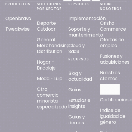
PRODUCTOS
SOLUCIONES
SERVICIOS
SOBRE
POR SECTOR
NOSOTROS
Openbravo
Implementación
Deporte -
Orisha
Tweakwise
Outdoor
Soporte y
Commerce
mantenimiento
General
Ofertas de
Merchandising
Cloud y
empleo
Distribution
SaaS
Fusiones y
RECURSOS
Hogar -
adquisiciones
Bricolaje
Nuestros
Blog y
Moda - Lujo
clientes
actualidad
Otro
Orisha AI
Guías
comercio
Certificacione
Estudios e
minorista
insights
especializado
Índice de
igualdad de
Guías y
género
demos