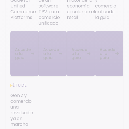
Guide for
de un
motor de la
y
Unified
software
economía
comercio
Commerce
TPV para
circular en el
unificado:
Platforms
comercio
retail
la guía
unificado
Accede
Accede
Accede
Accede
a la
a la
a la
a la
guía
guía
guía
guía
ÉTUDE
Gen Z y
comercio:
una
revolución
ya en
marcha