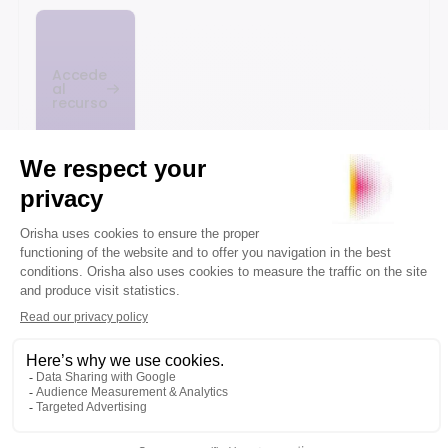
Accede
al
recurso
WÉBINAIRE
WÉBINAIRE
WÉBINAIRE
¿Preparados
VERIFACTU
Cómo la IA
para
y
está
VERIFACTU?
Openbravo
transformando
Openbravo
— webinar
la experiencia
adaptado a
para
de compra
la nueva ley
partners
online
Accede al
Accede al
Accede al
contenido
contenido
contenido