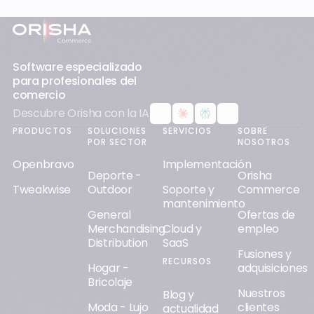
Pie de página
Software especializado
para profesionales del
comercio
Descubre Orisha con la IA
PRODUCTOS
SOLUCIONES
SERVICIOS
SOBRE
POR SECTOR
NOSOTROS
Openbravo
Implementación
Deporte -
Orisha
Tweakwise
Outdoor
Soporte y
Commerce
mantenimiento
General
Ofertas de
Merchandising
Cloud y
empleo
Distribution
SaaS
Fusiones y
RECURSOS
Hogar -
adquisiciones
Bricolaje
Nuestros
Blog y
Moda - Lujo
clientes
actualidad