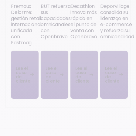
Fremaux
BUT refuerza
Decathlon
Deporvillage
Delorme:
sus
innova más
consolida su
gestión retail
capacidades
rápido en
liderazgo en
internacional
omnicanales
el punto de
e-commerce
unificada
con
venta con
y refuerza su
con
Openbravo
Openbravo
omnicanalidad
Fastmag
Lee el
Lee el
Lee el
Lee el
caso
caso
caso
caso
de
de
de
de
cliente
cliente
cliente
cliente