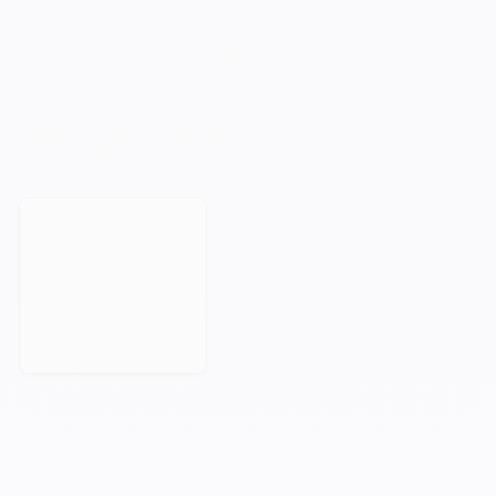
TU PRÓXIMO PASO COMIENZA AQUÍ.
Orisha acompaña a las empresas que se
niegan a verse limitadas por su
tecnología.
Reservar una cita