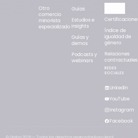
Otro
Orisha AI
Guías
comercio
Certificacione
Estudios e
minorista
insights
especializado
Índice de
igualdad de
Guías y
género
demos
Relaciones
Podcasts y
contractuales
webinars
REDES
SOCIALES
Linkedin
YouTube
Instagram
Facebook
© Orisha
2026
— Todos los derechos reservados
Aviso legal