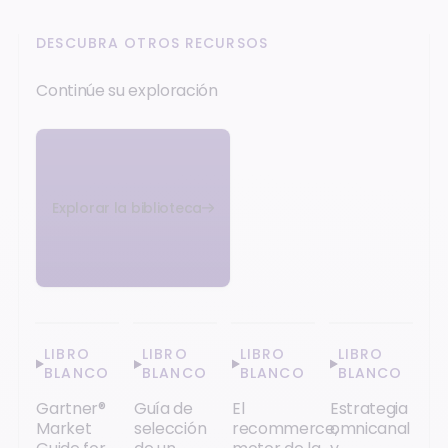
DESCUBRA OTROS RECURSOS
Continúe su exploración
Explorar la biblioteca
LIBRO
LIBRO
LIBRO
LIBRO
BLANCO
BLANCO
BLANCO
BLANCO
Gartner®
Guía de
El
Estrategia
Market
selección
recommerce,
omnicanal