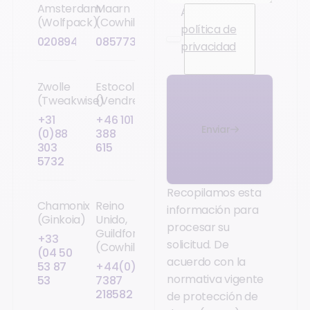
Amsterdam
Maarn
Acepto la
(Wolfpack)
(Cowhills)
política de
0208943772
0857734500
privacidad
.
Zwolle
Estocolmo
(Tweakwise)
(Vendre)
+31
+46 101
Enviar
(0)88
388
303
615
5732
Recopilamos esta
Chamonix
Reino
información para
(Ginkoia)
Unido,
procesar su
Guildford
+33
solicitud. De
(Cowhills)
(04 50
acuerdo con la
53 87
+44(0)
normativa vigente
53
7387
218582
de protección de