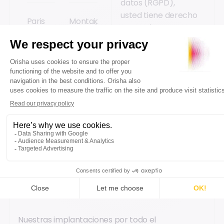
datos (RGPD),
usted tiene derecho
Paris
Montaigu
a acceder,
(Orisha
(G8)
rectificar y
ADgency)
+33
oponerse al
+33
(0)1 60
(0)1 53
91 78
tratamiento de sus
09 51
78
datos personales.
30
NUESTRAS OFICINAS
Nuestras implantaciones por todo el