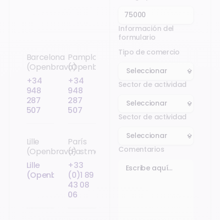
Información del
formulario
Tipo de comercio
Barcelona
Pamplona
(Openbravo)
(Openbravo)
+34
+34
Sector de actividad
948
948
287
287
507
507
Sector de actividad
Lille
París
Comentarios
(Openbravo)
(Fastmag)
Lille
+33
(Openbravo)
(0)1 89
43 08
06