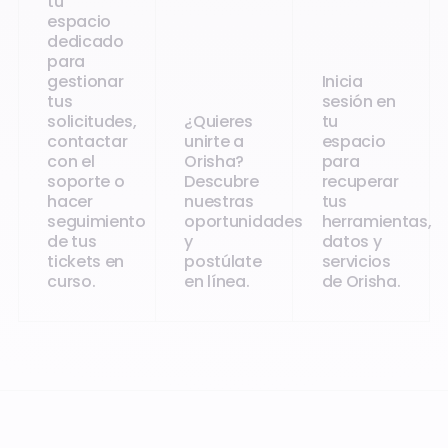
tu
espacio
dedicado
para
gestionar
Inicia
tus
sesión en
solicitudes,
¿Quieres
tu
contactar
unirte a
espacio
con el
Orisha?
para
soporte o
Descubre
recuperar
hacer
nuestras
tus
seguimiento
oportunidades
herramientas,
de tus
y
datos y
tickets en
postúlate
servicios
curso.
en línea.
de Orisha.