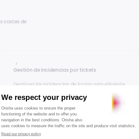
us costes de
Gestión de incidencias por tickets
Gestiona las incidencias de forma más eficiente
con un sistema de tickets por
gravedad/importancia.