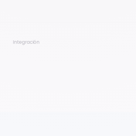
Integración
Acelera la implementación, la migración y la
adopción de las soluciones implementadas
gracias a la combinación de la experiencia
adecuada y las mejores prácticas.