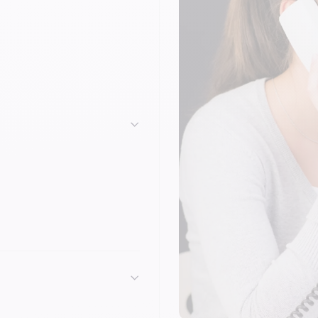
ificado y te acompañan en la
para un uso perfectamente