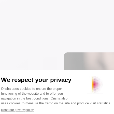
sumo, las
las
s y los
as puede