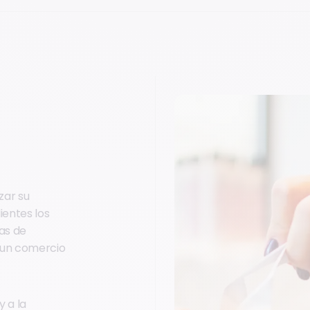
zar su
ientes los
as de
 un comercio
y a la