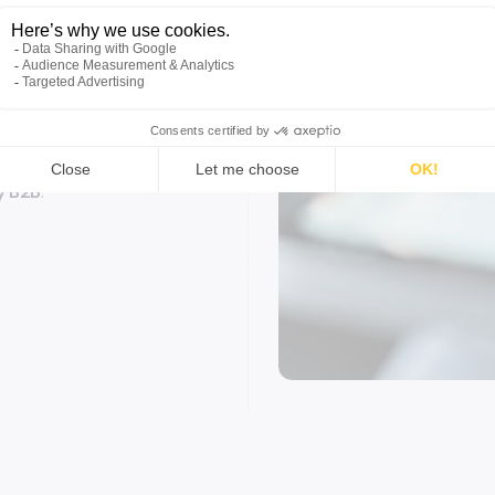
y rentabilidad.
 de productos
las opciones de
 crear
 rentable a
y B2B
.