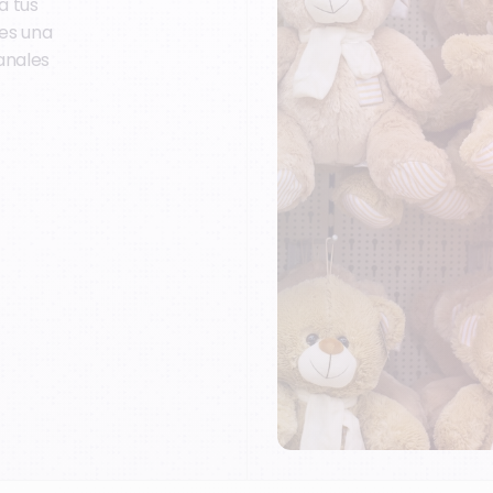
a tus
tes una
anales