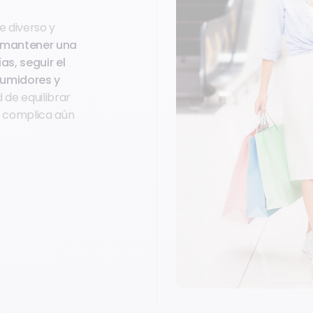
e diverso y
 mantener una
s, seguir el
sumidores y
d de equilibrar
s complica aún