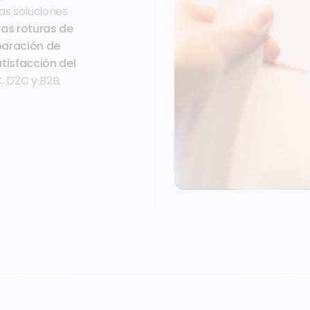
as soluciones
las roturas de
eparación de
atisfacción del
, D2C y B2B.