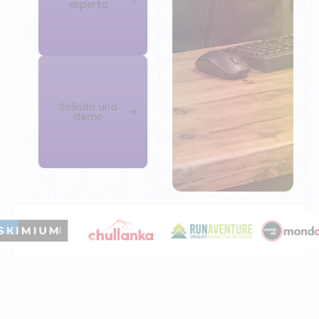
experto
Solicita una
demo