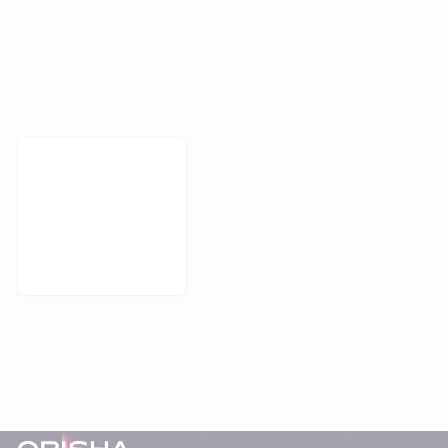
TU PRÓXIMO OBJETIVO EMPIEZA AQUÍ
¿Listo para transformar tus tiendas de
deporte?
Reservar una cita
Pie de página