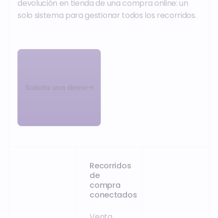
devolución en tienda de una compra online: un
solo sistema para gestionar todos los recorridos.
Solicita una demo
Recorridos
de
compra
conectados
Venta,