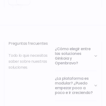
desplegado
omnicanalidad
en
con
numerosos
Orisha
países.
Commerce.
Preguntas frecuentes
¿Cómo elegir entre
las soluciones
Todo lo que necesitas
Ginkoia y
saber sobre nuestras
Openbravo?
soluciones.
¿La plataforma es
modular? ¿Puedo
empezar poco a
poco e ir creciendo?