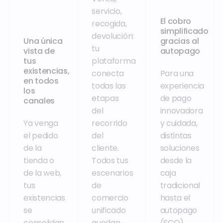
servicio,
El cobro
recogida,
simplificado
devolución:
Una única
gracias al
tu
vista de
autopago
tus
plataforma
existencias,
conecta
Para una
en todos
todas las
experiencia
los
etapas
de pago
canales
del
innovadora
Ya venga
recorrido
y cuidada,
el pedido
del
distintas
de la
cliente.
soluciones
tienda o
Todos tus
desde la
de la web,
escenarios
caja
tus
de
tradicional
existencias
comercio
hasta el
se
unificado
autopago
consolidan
quedan
(SCO),