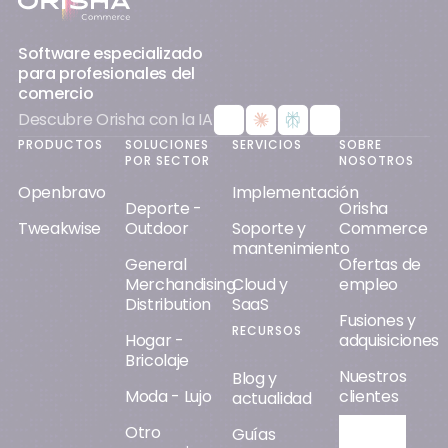
Software especializado
para profesionales del
comercio
Descubre Orisha con la IA
PRODUCTOS
SOLUCIONES
SERVICIOS
SOBRE
POR SECTOR
NOSOTROS
Openbravo
Implementación
Deporte -
Orisha
Tweakwise
Outdoor
Soporte y
Commerce
mantenimiento
General
Ofertas de
Merchandising
Cloud y
empleo
Distribution
SaaS
Fusiones y
RECURSOS
Hogar -
adquisiciones
Bricolaje
Nuestros
Blog y
Moda - Lujo
clientes
actualidad
Otro
Orisha AI
Guías