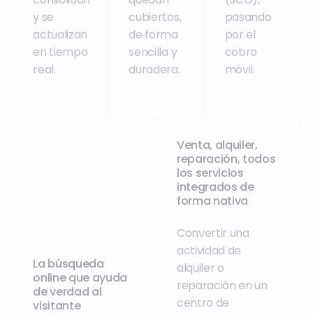
y se
cubiertos,
pasando
actualizan
de forma
por el
en tiempo
sencilla y
cobro
real.
duradera.
móvil.
Venta, alquiler,
reparación, todos
los servicios
integrados de
forma nativa
Convertir una
actividad de
La búsqueda
alquiler o
online que ayuda
reparación en un
de verdad al
centro de
visitante