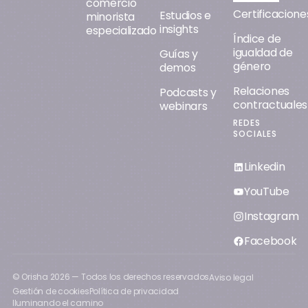
comercio
Certificacione
Estudios e
minorista
insights
especializado
Índice de
igualdad de
Guías y
género
demos
Relaciones
Podcasts y
contractuales
webinars
REDES
SOCIALES
Linkedin
YouTube
Instagram
Facebook
© Orisha
2026
— Todos los derechos reservados
Aviso legal
Gestión de cookies
Política de privacidad
Iluminando el camino