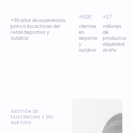
+1000
+3,7
+30 años de experiencia
junto a los actores del
clientes
millones
retail deportivo y
en
de
outdoor
deporte
productos
y
alquilados
outdoor
al año
GESTIÓN DE
EXISTENCIAS Y DEL
SURTIDO