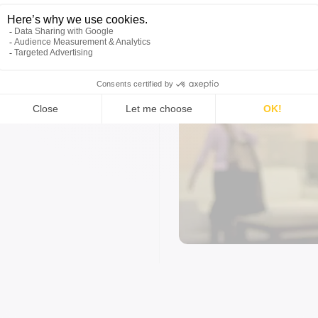
 de productos
de pago
noristas
 operar de
versos