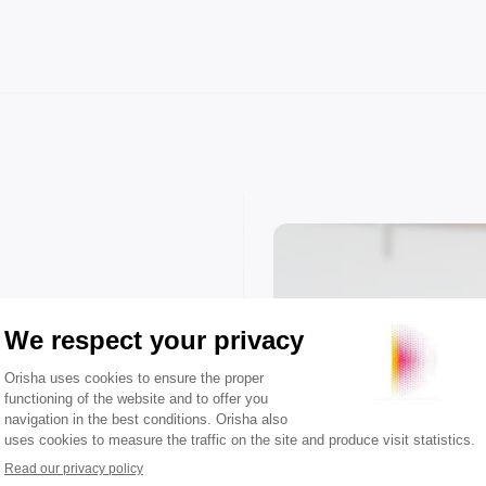
inoristas se
as de los
as
 objetivos de