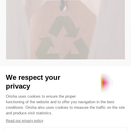
10 octubre 2019
4min
Tendencias
Los minoristas promueven la
moda sostenible a través de la
ropa de segunda mano y los
alquileres
By
Orisha Commerce