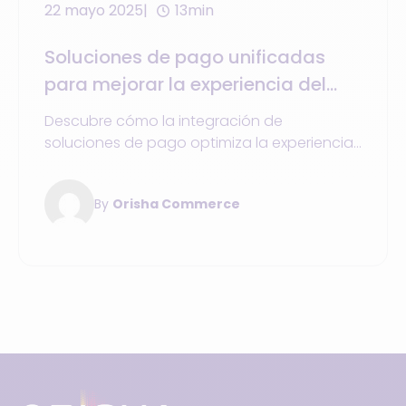
22 mayo 2025
13min
Soluciones de pago unificadas
para mejorar la experiencia del
cliente tanto online como en
Descubre cómo la integración de
tienda
soluciones de pago optimiza la experiencia
del cliente y mejora los procesos tanto
online como en tienda en el comercio
By
Orisha Commerce
unificado.