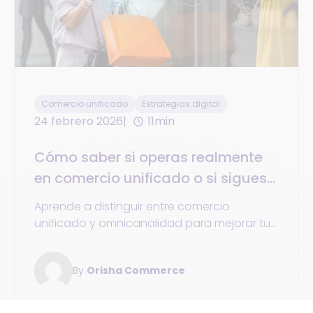
Comercio unificado
Estrategias digital
24 febrero 2026
11min
Cómo saber si operas realmente
en comercio unificado o si sigues
atrapado en la omnicanalidad
Aprende a distinguir entre comercio
unificado y omnicanalidad para mejorar tu
experiencia del cliente. Descubre las
diferencias clave y las ventajas de cada
By
Orisha Commerce
estrategia para optimizar tu negocio retail.