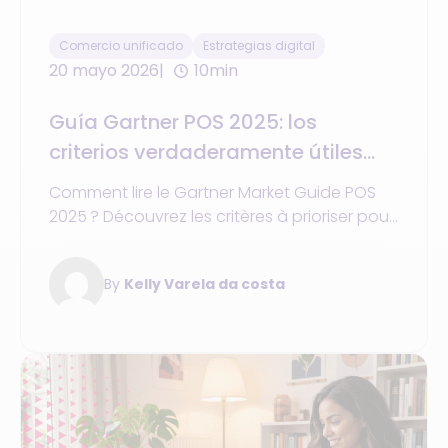
Comercio unificado
Estrategias digital
20 mayo 2026
10min
Guía Gartner POS 2025: los
criterios verdaderamente útiles
para elegir una plataforma de
Comment lire le Gartner Market Guide POS
comercio unificado
2025 ? Découvrez les critères à prioriser pour
moderniser votre commerce unifié et
évaluer les solutions retail.
By
Kelly Varela da costa