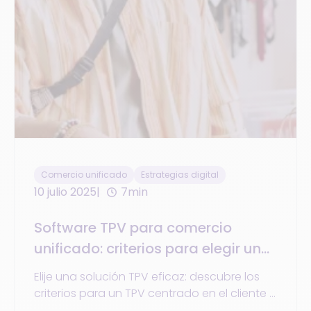
Comercio unificado
Estrategias digital
10 julio 2025
7min
Software TPV para comercio
unificado: criterios para elegir un
sistema TPV centrado en el cliente
Elije una solución TPV eficaz: descubre los
criterios para un TPV centrado en el cliente y
el comercio unificado.