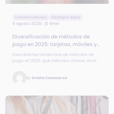
Comercio unificado
Estrategias digital
6 agosto 2025
9min
Diversificación de métodos de
pago en 2025: tarjetas, móviles y
billeteras para mejorar la
Descubre las tendencias de métodos de
experiencia del cliente
pago en 2025: qué métodos ofrecer, el rol
de la tarjeta y cómo satisfacer las
expectativas de los clientes.
By
Orisha Commerce