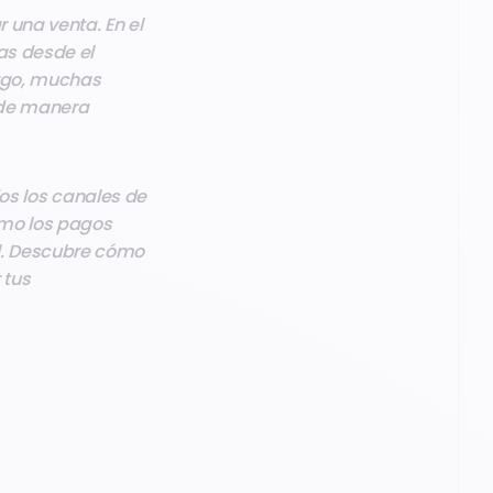
r una venta. En el
as desde el
argo, muchas
 de manera
s los canales de
mo los pagos
ial. Descubre cómo
 tus