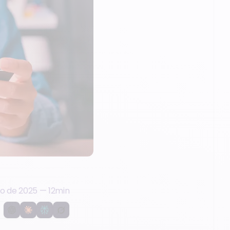
o de 2025
—
12
min