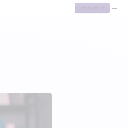
Iniciar sesión
ienda…