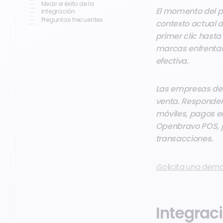
Medir el éxito de la
El momento del pag
integración
Preguntas frecuentes
contexto actual d
primer clic hasta
marcas enfrentan
efectiva.
Las empresas deb
venta.
Responder 
móviles, pagos en 
Openbravo POS, j
transacciones.
¡Solicita una dem
Integrac