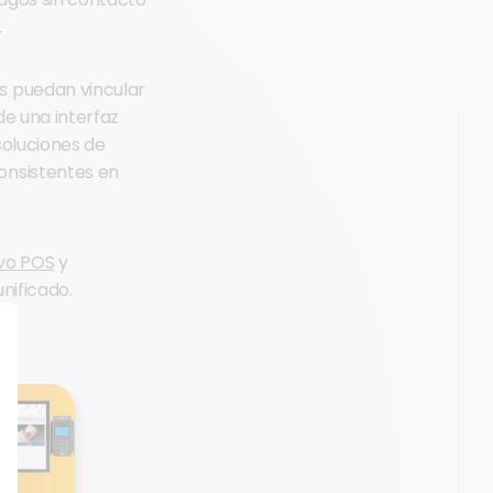
.
s puedan vincular
e una interfaz
soluciones de
onsistentes en
vo POS
y
nificado.