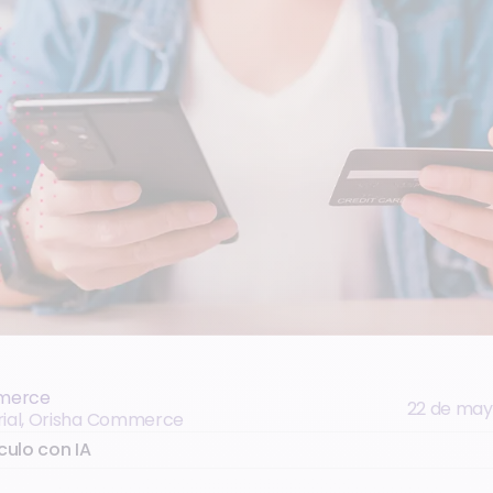
merce
22 de may
rial, Orisha Commerce
culo con IA