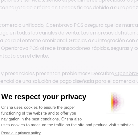
con tarjeta de crédito en tiendas físicas debido a su rapidez
 comercio unificado, Openbravo POS asegura que las marca
go en todos los canales de venta. Las empresas disfrutan d
 para el entorno omnicanal. Gracias a su integración con 
 Openbravo POS ofrece transacciones rápidas, seguras y c
tacto con el cliente.
e y presenciales presentan problemas? Descubre
Openbra
encial de una solución de pago diseñada para el comercio u