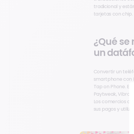
tradicional y est
tarjetas con chip.
¿Qué se 
un datáf
Convertir un teléf
smartphone con NF
Tap on Phone. Ent
Paytweak, Vibrant
Los comercios de
sus pagos y utiliz