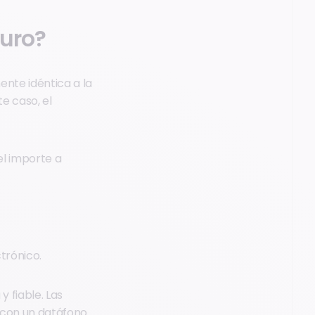
guro?
ente idéntica a la
e caso, el
el importe a
ctrónico.
y fiable. Las
 con un datáfono