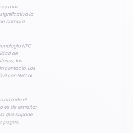
ones más
ignificativa la
 de compra
tecnología NFC
sidad de
tosos, los
n contacto. Los
vil con NFC al
 en todo el
no es de extrañar
, ya que supone
e pagos.