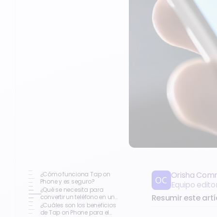
Orisha Com
¿Cómo funciona Tap on
Phone y es seguro?
Equipo edito
¿Qué se necesita para
Resumir este artí
convertir un teléfono en un
datáfono?
¿Cuáles son los beneficios
de Tap on Phone para el