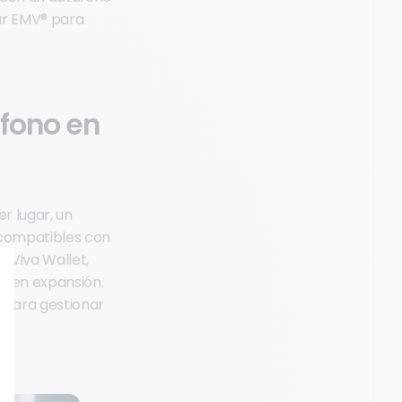
dar EMV® para
éfono en
r lugar, un
 compatibles con
 Viva Wallet,
ue en expansión.
 para gestionar