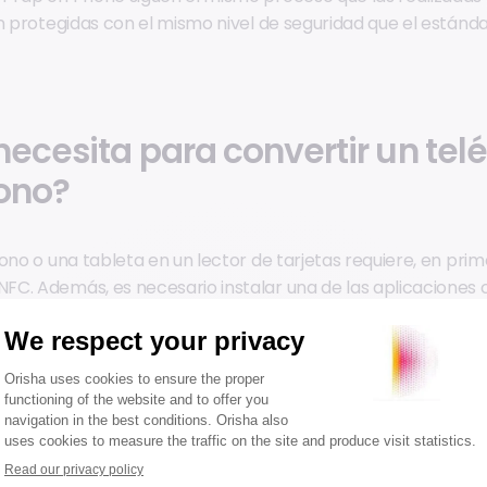
án protegidas con el mismo nivel de seguridad que el están
necesita para convertir un tel
ono?
ono o una tableta en un lector de tarjetas requiere, en prime
C. Además, es necesario instalar una de las aplicaciones
re las opciones disponibles se encuentran VISA, MasterCard,
, SumUp, entre otras, con una lista de proveedores que sig
berán continuar firmando acuerdos con estos proveedores
ar el software adecuado.