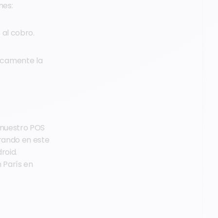
nes:
 al cobro.
icamente la
e nuestro POS
erando en este
roid.
 París en