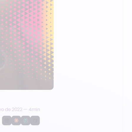
yo de 2022
—
4
min