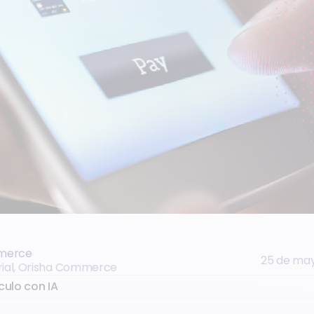
merce
25 de ma
rial, Orisha Commerce
culo con IA