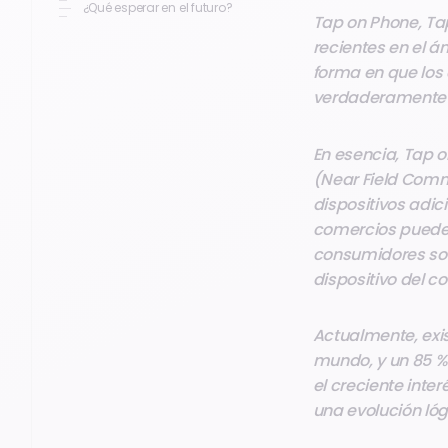
comerciante?
¿Qué esperar en el futuro?
Tap on Phone, Ta
recientes en el á
forma en que los
verdaderamente f
En esencia, Tap o
(Near Field Comm
dispositivos adici
comercios pueden
consumidores solo
dispositivo del 
Actualmente, exi
mundo, y un 85 % 
el creciente inter
una evolución ló