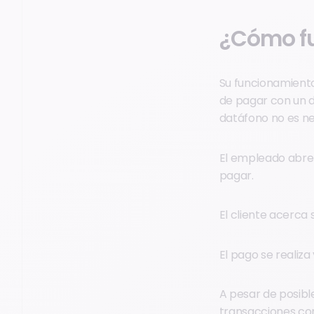
¿Cómo fu
Su funcionamiento 
de pagar con un d
datáfono no es ne
El empleado abre 
pagar.
El cliente acerca 
El pago se realiza
A pesar de posible
transacciones con