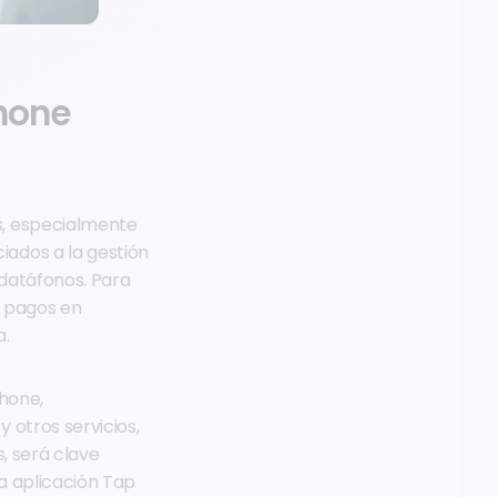
Phone
s, especialmente
ados a la gestión
 datáfonos. Para
r pagos en
a.
Phone,
 otros servicios,
, será clave
a aplicación Tap