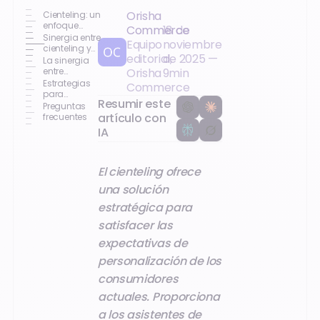
Orisha
Cienteling: un
enfoque
Commerce
18 de
moderno en
Sinergia entre
Equipo
noviembre
las relaciones
cienteling y
editorial,
de 2025
—
con los
datos
La sinergia
clientes
unificados
entre
Orisha
9
min
clienteling y
Estrategias
Commerce
datos
para
Resumir este
optimizar el
Preguntas
comercio
artículo con
frecuentes
personalizado
IA
El cienteling ofrece
una solución
estratégica para
satisfacer las
expectativas de
personalización de los
consumidores
actuales. Proporciona
a los asistentes de