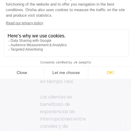
personalización a gran
escala de los
recorridos de compra
y incrementa las tasas
de conversión.
Paralelamente, esta
técnica potencia la
eficacia de los
asistentes de ventas al
proporcionarles
herramientas y datos
en tiempo real.
Los clientes se
benefician de
experiencias sin
interrupciones entre
canales y de