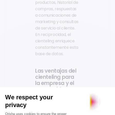
productos, historial de
compras, respuestas
a comunicaciones de
marketing y consultas
de servicio al cliente.
En reciprocidad, el
cienteling enriquece
constantemente esta
base de datos.
Las ventajas del
cienteling para
la empresa y el
consumidor.
Para las empresas, el
cienteling habilita la