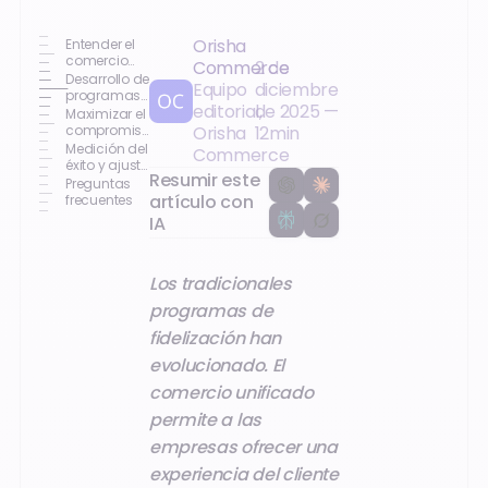
Orisha
Entender el
comercio
Commerce
2 de
unificado
Desarrollo de
Equipo
diciembre
programas
editorial,
de 2025
—
de
Maximizar el
fidelización
compromiso
Orisha
12
min
efectivos
del cliente a
Medición del
Commerce
través de la
éxito y ajuste
Resumir este
tecnología
de
Preguntas
estrategias
artículo con
frecuentes
IA
Los tradicionales
programas de
fidelización han
evolucionado. El
comercio unificado
permite a las
empresas ofrecer una
experiencia del cliente