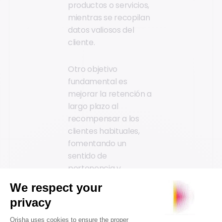
productos o servicios,
mientras se recopilan
datos valiosos del
cliente.
Otro objetivo
fundamental es
mejorar la retención a
largo plazo al
recompensar a los
clientes habituales,
fomentando un
sentido de
pertenencia y
reconocimiento, y
alentando la fidelidad
continua. Más allá de
ofrecer incentivos de