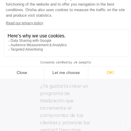
compra, estos
programas
construyen relaciones
duraderas y
fortalecen vínculos
emocionales,
transformando a los
clientes en
embajadores de la
marca.
¿Te gustaría crear un
programa de
fidelización que
incremente el
compromiso de tus
clientes y potencie tus
ventas?
Descubre