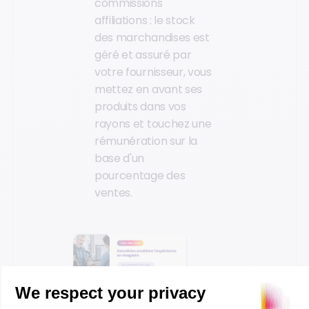
commissions
affiliations : le stock
des marchandises est
géré et assuré par
votre fournisseur, vous
mettez en avant ses
produits dans vos
rayons et touchez une
rémunération sur la
base d'un
pourcentage des
ventes.