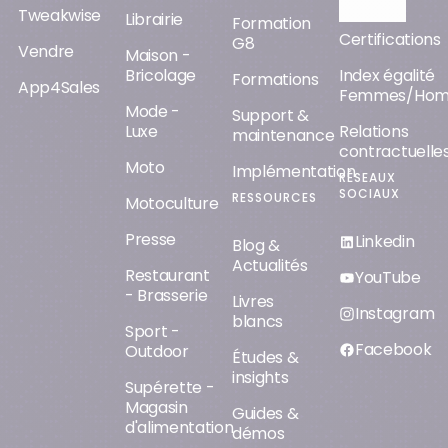
Orisha AI
Tweakwise
Librairie
Formation
Certifications
G8
Vendre
Maison -
Bricolage
Index égalité
Formations
App4Sales
Femmes/Ho
Mode -
Support &
Luxe
Relations
maintenance
contractuelle
Moto
Implémentation
RÉSEAUX
SOCIAUX
RESSOURCES
Motoculture
Presse
Linkedin
Blog &
Actualités
Restaurant
YouTube
- Brasserie
Livres
Instagram
blancs
Sport -
Facebook
Outdoor
Études &
insights
Supérette -
Magasin
Guides &
d'alimentation
démos