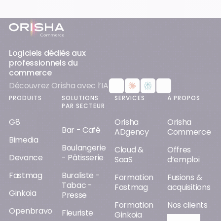
Pied-de-page
Logiciels dédiés aux
professionnels du
commerce
Découvrez Orisha avec l’IA
PRODUITS
SOLUTIONS
SERVICES
À PROPOS
PAR SECTEUR
G8
Orisha
Orisha
Bar - Café
ADgency
Commerce
Bimedia
Boulangerie
Cloud &
Offres
Devance
- Pâtisserie
SaaS
d’emploi
Fastmag
Buraliste -
Formation
Fusions &
Tabac -
Fastmag
acquisitions
Ginkoia
Presse
Formation
Nos clients
Openbravo
Fleuriste
Ginkoia