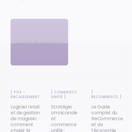
Explorer les contenus
[
POS -
[
COMMERCE
[
ENCAISSEMENT
]
UNIFIÉ
]
RECOMMERCE
]
Logiciel retail
Stratégie
Le Guide
et de gestion
omnicanale
complet du
de magasin :
et
ReCommerce
comment
commerce
et de
choisir la
unifié :
l’économie