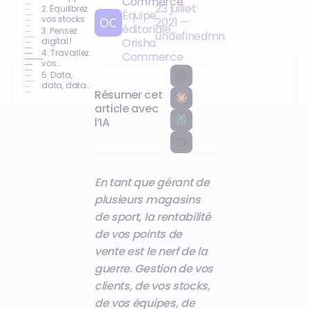
Commerce
23 juillet
votre base
2. Équilibrez
Équipe
de clients
vos stocks
2021
—
éditoriale,
fidèles
3. Pensez
undefined
mn
digital !
Orisha
4. Travaillez
Commerce
vos
relations
5. Data,
fournisseurs
data, data :
Résumer cet
connaissez
vos clients
article avec
l’IA
En tant que gérant de
plusieurs magasins
de sport, la rentabilité
de vos points de
vente est le nerf de la
guerre. Gestion de vos
clients, de vos stocks,
de vos équipes,
de