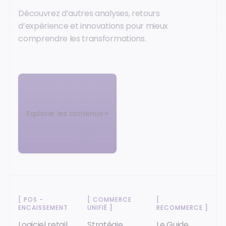
Découvrez d’autres analyses, retours
d’expérience et innovations pour mieux
comprendre les transformations.
Explorer les contenus
[
POS -
[
COMMERCE
[
ENCAISSEMENT
]
UNIFIÉ
]
RECOMMERCE
]
Logiciel retail
Stratégie
Le Guide