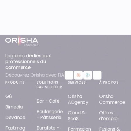
Pied-de-page
Logiciels dédiés aux
professionnels du
commerce
Découvrez Orisha avec l’IA
PRODUITS
SOLUTIONS
SERVICES
À PROPOS
PAR SECTEUR
G8
Orisha
Orisha
Bar - Café
ADgency
Commerce
Bimedia
Boulangerie
Cloud &
Offres
Devance
- Pâtisserie
SaaS
d’emploi
Fastmag
Buraliste -
Formation
Fusions &