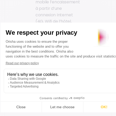
mobile l’encaissement
à partir d’une
connexion Internet
(4G, Wifi de l’hôtel,
etc.).
L’encaissement peut
également se faire
dans la semaine en
magasin pour susciter
la visite et de
potentiels achats
supplémentaires.
5. Proposer un
ski drive