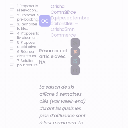
Orisha
1. Proposer la
réservation
Commerce
23
en ligne
2. Proposer le
Équipe
septembre
pré-booking
éditoriale,
2021
—
à l’arrivée en
3. Remonter
station
la file
Orisha
5
mn
d’attente et
4. Proposer la
Commerce
enregistrer
livraison en
les
chalets et
5. Proposer
coordonnées
résidences
un ski drive
du client en
Résumer cet
6. Réaliser
amont
article avec
des retours à
la volée
7. Solutions
l’IA
pour réduire
la file
d’attente en
location de
skis, les
La saison de ski
autres
avantages
affiche 6 semaines
clés (voir week-end)
durant lesquels les
pics d’affluence sont
à leur maximum. Le