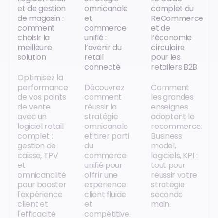
et de gestion
omnicanale
complet du
de magasin :
et
ReCommerce
comment
commerce
et de
choisir la
unifié :
l’économie
meilleure
l’avenir du
circulaire
solution
retail
pour les
connecté
retailers B2B
Optimisez la
performance
Découvrez
Comment
de vos points
comment
les grandes
de vente
réussir la
enseignes
avec un
stratégie
adoptent le
logiciel retail
omnicanale
recommerce.
complet :
et tirer parti
Business
gestion de
du
model,
caisse, TPV
commerce
logiciels, KPI :
et
unifié pour
tout pour
omnicanalité
offrir une
réussir votre
pour booster
expérience
stratégie
l'expérience
client fluide
seconde
client et
et
main.
l'efficacité
compétitive.