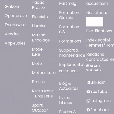
Tabac -
Fastmag
acquisitions
Ginkoia
Presse
Formation
Nos clients
Openbravo
Fleuriste
Ginkoia
Orisha AI
Tweakwise
Librairie
Formation
Certifications
G8
Vendre
Maison -
Bricolage
Index égalité
Formations
App4Sales
Femmes/Ho
Mode -
Support &
Luxe
Relations
maintenance
contractuelle
Moto
Implémentation
RÉSEAUX
SOCIAUX
RESSOURCES
Motoculture
Presse
Linkedin
Blog &
Actualités
Restaurant
YouTube
- Brasserie
Livres
Instagram
blancs
Sport -
Facebook
Outdoor
Études &