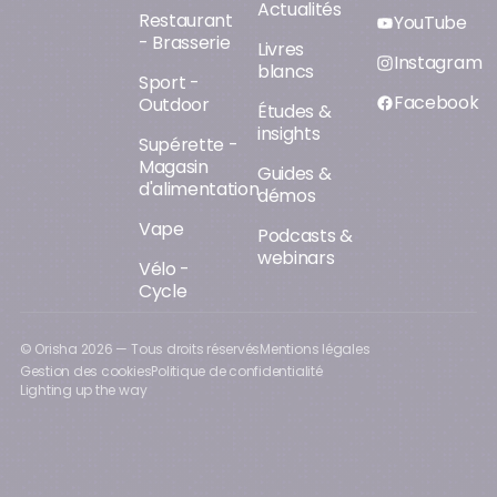
Actualités
Restaurant
YouTube
- Brasserie
Livres
Instagram
blancs
Sport -
Facebook
Outdoor
Études &
insights
Supérette -
Magasin
Guides &
d'alimentation
démos
Vape
Podcasts &
webinars
Vélo -
Cycle
© Orisha
2026
— Tous droits réservés
Mentions légales
Gestion des cookies
Politique de confidentialité
Lighting up the way