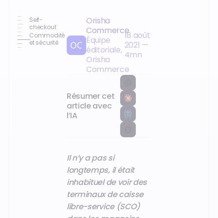
Orisha
Self-
checkout
Commerce
18 août
Commodité
Équipe
et sécurité
2021
—
éditoriale,
4
mn
Orisha
Commerce
Résumer cet
article avec
l’IA
Il n’y a pas si
longtemps, il était
inhabituel de voir des
terminaux de caisse
libre-service (SCO)