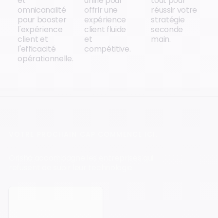
et
unifié pour
tout pour
omnicanalité
offrir une
réussir votre
pour booster
expérience
stratégie
l'expérience
client fluide
seconde
client et
et
main.
l'efficacité
compétitive.
opérationnelle.
VOTRE PROCHAIN CAP COMMENCE ICI.
Orisha accompagne les entreprises qui
refusent de subir leur technologie.