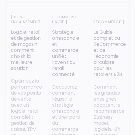
[
POS -
[
COMMERCE
[
ENCAISSEMENT
]
UNIFIÉ
]
RECOMMERCE
]
Logiciel retail
Stratégie
Le Guide
et de gestion
omnicanale
complet du
de magasin :
et
ReCommerce
comment
commerce
et de
choisir la
unifié :
l’économie
meilleure
l’avenir du
circulaire
solution
retail
pour les
connecté
retailers B2B
Optimisez la
performance
Découvrez
Comment
de vos points
comment
les grandes
de vente
réussir la
enseignes
avec un
stratégie
adoptent le
logiciel retail
omnicanale
recommerce.
complet :
et tirer parti
Business
gestion de
du
model,
caisse, TPV
commerce
logiciels, KPI :