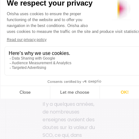
où les clients peuvent
commander et payer
des articles.
Ces terminaux sont
situés à l’écart de la
zone de caisse
traditionnelle dans le
hall pour attirer les
clients avant qu’ils
n’entrent dans le
magasin.
Il y a quelques années,
de nombreuses
enseignes avaient des
doutes sur la valeur du
SCO, ce qui, dans