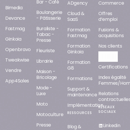
Bar - Café
ADgency
Commerce
Bimedia
Boulangerie
Cloud &
Offres
Devance
- Pâtisserie
SaaS
d’emploi
Fastmag
Buraliste -
Formation
Fusions &
Tabac -
Fastmag
acquisitions
Ginkoia
Presse
Formation
Nos clients
Openbravo
Fleuriste
Ginkoia
Orisha AI
Tweakwise
Librairie
Formation
Certifications
G8
Vendre
Maison -
Bricolage
Index égalité
Formations
App4Sales
Femmes/Ho
Mode -
Support &
Luxe
Relations
maintenance
contractuelle
Moto
Implémentation
RÉSEAUX
SOCIAUX
RESSOURCES
Motoculture
Presse
Linkedin
Blog &