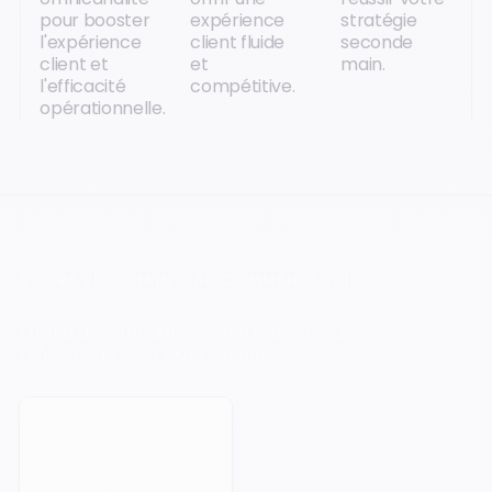
pour booster
expérience
stratégie
l'expérience
client fluide
seconde
client et
et
main.
l'efficacité
compétitive.
opérationnelle.
VOTRE PROCHAIN CAP COMMENCE ICI.
Orisha accompagne les entreprises qui
refusent de subir leur technologie.
Prendre rendez-vous