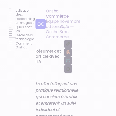
Orisha
Utilisation
des
Commerce
3
informations
Le clienteling
Équipe
novembre
clients
en magasin
éditoriale,
2025
—
physique
Quels sont
les
Orisha
3
mn
avantages
Le rôle de la
Commerce
du
technologie
clienteling ?
Comment
Orisha
Résumer cet
Commerce
aide les
article avec
détaillants
l’IA
avec leurs
stratégies
de
clienteling ?
Le clienteling est une
pratique relationnelle
qui consiste à établir
et entretenir un suivi
individuel et