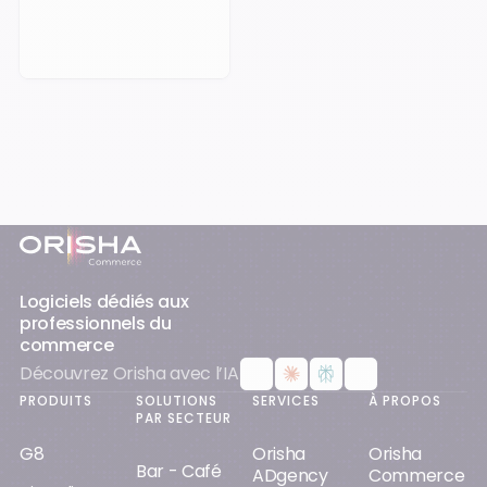
Pied-de-page
Logiciels dédiés aux
professionnels du
commerce
Découvrez Orisha avec l’IA
PRODUITS
SOLUTIONS
SERVICES
À PROPOS
PAR SECTEUR
G8
Orisha
Orisha
Bar - Café
ADgency
Commerce