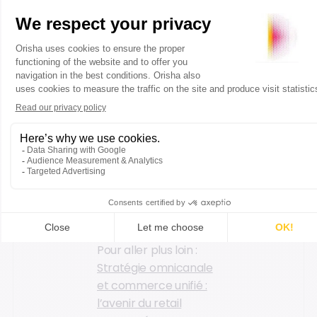
immédiatement
accessibles en
magasin et de guider
le vendeur dans ses
interactions. Par
exemple : un vendeur
sait qu’une cliente
achète chaque saison
un certain type de
produit et peut la
recontacter en amont
pour lui présenter les
nouveautés.
Pour aller plus loin :
Stratégie omnicanale
et commerce unifié :
l’avenir du retail