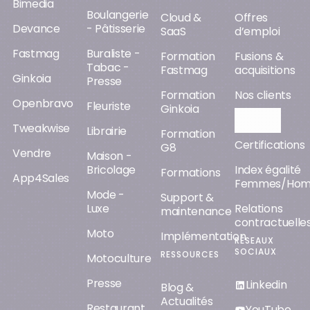
Bimedia
Boulangerie
Cloud &
Offres
Devance
- Pâtisserie
SaaS
d’emploi
Fastmag
Buraliste -
Formation
Fusions &
Tabac -
Fastmag
acquisitions
Ginkoia
Presse
Formation
Nos clients
Openbravo
Fleuriste
Ginkoia
Orisha AI
Tweakwise
Librairie
Formation
Certifications
G8
Vendre
Maison -
Bricolage
Index égalité
Formations
App4Sales
Femmes/Ho
Mode -
Support &
Luxe
Relations
maintenance
contractuelle
Moto
Implémentation
RÉSEAUX
SOCIAUX
RESSOURCES
Motoculture
Presse
Linkedin
Blog &
Actualités
Restaurant
YouTube