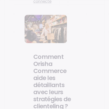
connecté
Comment
Orisha
Commerce
aide les
détaillants
avec leurs
stratégies de
clienteling ?