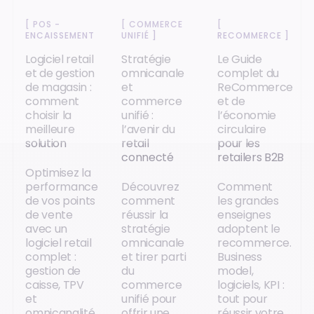
[
POS -
[
COMMERCE
[
ENCAISSEMENT
]
UNIFIÉ
]
RECOMMERCE
]
Logiciel retail
Stratégie
Le Guide
et de gestion
omnicanale
complet du
de magasin :
et
ReCommerce
comment
commerce
et de
choisir la
unifié :
l’économie
meilleure
l’avenir du
circulaire
solution
retail
pour les
connecté
retailers B2B
Optimisez la
performance
Découvrez
Comment
de vos points
comment
les grandes
de vente
réussir la
enseignes
avec un
stratégie
adoptent le
logiciel retail
omnicanale
recommerce.
complet :
et tirer parti
Business
gestion de
du
model,
caisse, TPV
commerce
logiciels, KPI :
et
unifié pour
tout pour
omnicanalité
offrir une
réussir votre