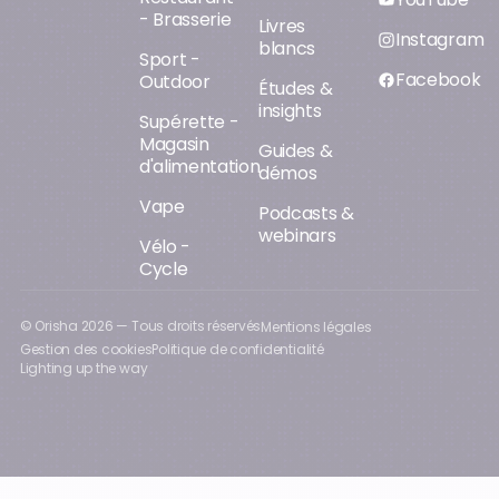
- Brasserie
Livres
Instagram
blancs
Sport -
Facebook
Outdoor
Études &
insights
Supérette -
Magasin
Guides &
d'alimentation
démos
Vape
Podcasts &
webinars
Vélo -
Cycle
© Orisha
2026
— Tous droits réservés
Mentions légales
Gestion des cookies
Politique de confidentialité
Lighting up the way