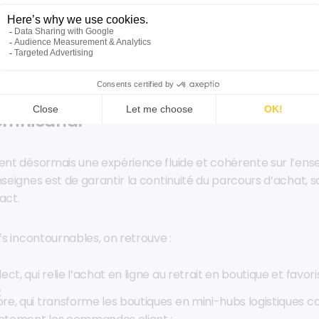
e fournit aux équipes commerciales des outils fiables pour l
ng ciblées et fluidifier efficacement le parcours client en
’omnicanal
dent désormais une expérience fluide et cohérente sur l’en
nseignes est de garantir la continuité du parcours d’achat, 
act.
ifs incontournables, on retrouve :
lect, qui relie l’achat en ligne au retrait en boutique et favori
;
ore, qui transforme les boutiques en mini-hubs logistiques 