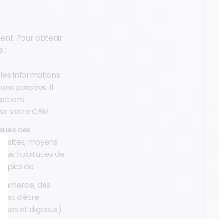
ient. Pour obtenir
 :
 les informations
tions passées. Il
actions
ir votre CRM
ssues des
 visites, moyens
e des habitudes de
es pics de
-commerce, des
 est d’être
ques et digitaux).