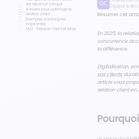
est devenue critique
Équipe édit
4 leviers pour optimiser la
Résumer cet artic
relation client
Exemples d’enseignes
inspirantes
FAQ - Relation client et retail
En 2025, la relati
concurrence accru
la différence.
Digitalisation, o
vos clients
durabl
article vous prop
relation client en
Pourquoi 
Le prix ou la quali