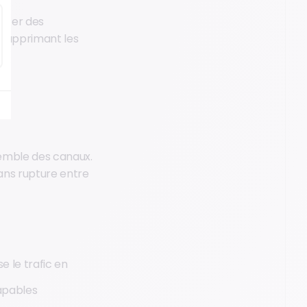
ancer des
 supprimant les
semble des canaux.
sans rupture entre
se le trafic en
capables