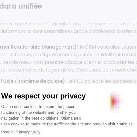
 data unifiée
iée
est un levier incontournable pour améliorer la relation cl
es informations sont centralisées grâce à différents systèmes
mer Relationship Management) :
le CRM centralise toutes
nt : historique, profil, préférences, points de fidélité, interac
ipes de mieux comprendre chaque client et d’adapter les 
u relationnelles de façon ciblée.
Découvrez comment chois
f Sale / système de caisse) :
le POS collecte les données i
 boutiqu : tickets de caisse, articles achetés, fréquence des
es informations offrent aux entreprises une vision concrèt
s clients et permettent d’identifier les produits phares, l
 et les comportements de consommation en temps réel.
SaaS cloud :
elles regroupent les données issues du site e
fidélité ou encore des applications mobiles. Leur avantage
tout, en temps réel, et de connecter tous les canaux (physi