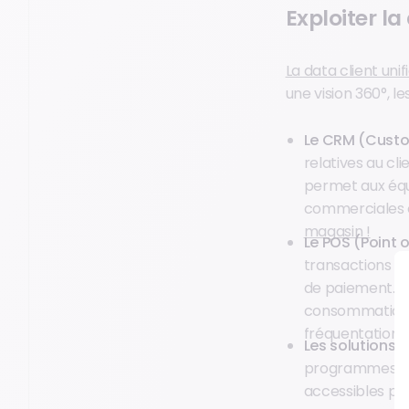
Exploiter la
La data client unif
une vision 360°, l
Le CRM (Custo
relatives au clie
permet aux équ
commerciales o
magasin !
Le POS (Point o
transactions en
de paiement. C
consommation de
fréquentation
Les solutions 
programmes de 
accessibles par