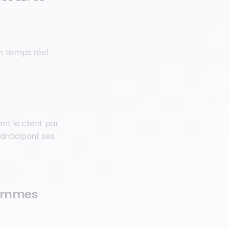
n temps réel :
t le client par
anticipant ses
grammes