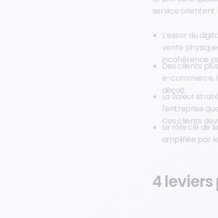
service orientent 
L’essor du digi
vente physique,
incohérence pe
Des clients plu
e-commerce, il
déçoit.
La valeur straté
l'entreprise qu
Ces clients de
Le rôle clé de l
amplifiée par le
4 leviers