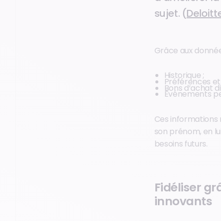
sujet. (
Deloitt
Grâce aux données
Historique ;
Préférences et
Bons d’achat di
Événements per
Ces informations 
son prénom, en l
besoins futurs.
Fidéliser g
innovants