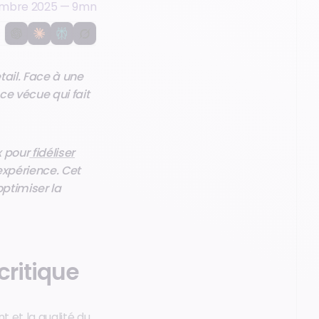
embre 2025
—
9
mn
etail. Face à une
ce vécue qui fait
x pour
fidéliser
expérience. Cet
optimiser la
critique
nt et la qualité du