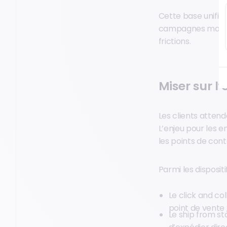
Cette base unifié
campagnes marketi
frictions.
Miser sur l
Les clients atten
L’enjeu pour les e
les points de cont
Parmi les disposit
Le click and col
point de vente 
Le ship from st