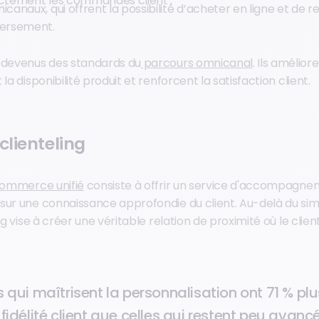
ectement les commandes client ;
icanaux, qui offrent la possibilité d’acheter en ligne et de 
versement.
 devenus des standards du
parcours omnicanal
. Ils amélior
la disponibilité produit et renforcent la satisfaction client.
clienteling
 commerce unifié
consiste à offrir un service d'accompagne
sur une connaissance approfondie du client. Au-delà du simp
ing vise à créer une véritable relation de proximité où le clie
s qui maîtrisent la personnalisation ont 71 % p
 fidélité client que celles qui restent peu avanc