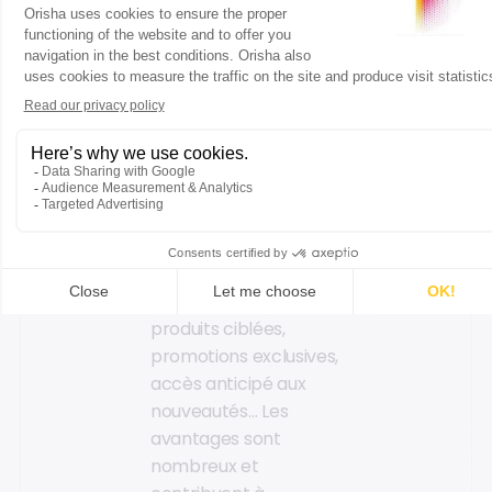
Les magasins de sport
peuvent ainsi
personnaliser
l'expérience client en
proposant des offres
et des services
adaptés aux
préférences et à
l'historique d'achat de
chaque individu.
Recommandations de
produits ciblées,
promotions exclusives,
accès anticipé aux
nouveautés… Les
avantages sont
nombreux et