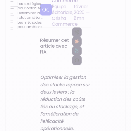
Commerce
3
bien gérer vos
Les stratégies
Équipe
février
stocks
pour optimiser
éditoriale,
2026
—
le taux
Déterminer la
d’écoulement
rotation idéale
Orisha
8
mn
des stocks
Les méthodes
Commerce
pour améliorer
la rotation des
stocks
Résumer cet
article avec
l’IA
Optimiser la gestion
des stocks repose sur
deux leviers : la
réduction des coûts
liés au stockage, et
l’amélioration de
l’efficacité
opérationnelle.