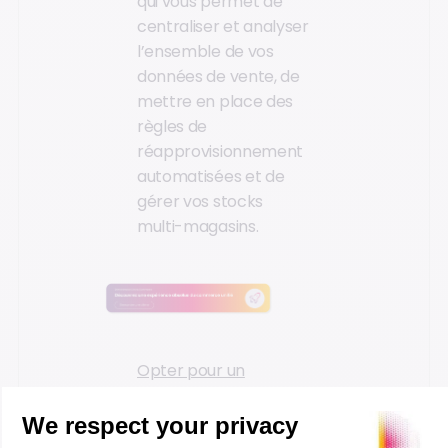
qui vous permet de
centraliser et analyser
l’ensemble de vos
données de vente, de
mettre en place des
règles de
réapprovisionnement
automatisées et de
gérer vos stocks
multi-magasins.
Opter pour un
système de
réapprovisionnement
agile →