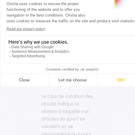
Déterminer la
rotation idéale
des stocks
Comment
calculer le taux
de rotation des
stocks ?
Le taux de rotation des
stocks indique la
vitesse à laquelle vos
articles de sport se
vendent et se
renouvellent au cours