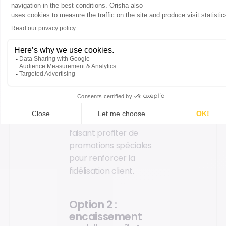
moment
. Votre
collaborateur peut
profiter de cet
accompagnement
bout en bout pour
proposer des produits
accessoires à l’achat
initial, et ainsi favoriser
des ventes
additionnelles, tout en
faisant profiter de
promotions spéciales
pour renforcer la
fidélisation client.
Option 2 :
encaissement