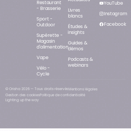
Restaurant
YouTube
- Brasserie
Livres
Instagram
blancs
Sport -
Facebook
Outdoor
Études &
insights
Supérette -
Magasin
Guides &
d'alimentation
démos
Vape
Podcasts &
webinars
Vélo -
Cycle
© Orisha
2026
— Tous droits réservés
Mentions légales
Gestion des cookies
Politique de confidentialité
Lighting up the way