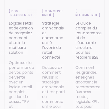
[
POS -
[
COMMERCE
[
ENCAISSEMENT
]
UNIFIÉ
]
RECOMMERCE
]
Logiciel retail
Stratégie
Le Guide
et de gestion
omnicanale
complet du
de magasin :
et
ReCommerce
comment
commerce
et de
choisir la
unifié :
l’économie
meilleure
l’avenir du
circulaire
solution
retail
pour les
connecté
retailers B2B
Optimisez la
performance
Découvrez
Comment
de vos points
comment
les grandes
de vente
réussir la
enseignes
avec un
stratégie
adoptent le
logiciel retail
omnicanale
recommerce.
complet :
et tirer parti
Business
gestion de
du
model,
caisse, TPV
commerce
logiciels, KPI :
et
unifié pour
tout pour