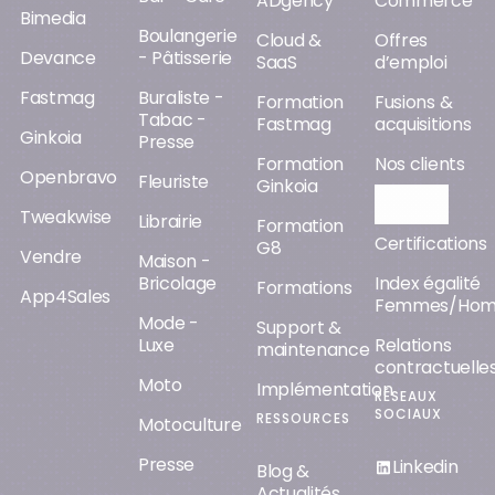
ADgency
Commerce
Bimedia
Boulangerie
Cloud &
Offres
Devance
- Pâtisserie
SaaS
d’emploi
Fastmag
Buraliste -
Formation
Fusions &
Tabac -
Fastmag
acquisitions
Ginkoia
Presse
Formation
Nos clients
Openbravo
Fleuriste
Ginkoia
Orisha AI
Tweakwise
Librairie
Formation
Certifications
G8
Vendre
Maison -
Bricolage
Index égalité
Formations
App4Sales
Femmes/Ho
Mode -
Support &
Luxe
Relations
maintenance
contractuelle
Moto
Implémentation
RÉSEAUX
SOCIAUX
RESSOURCES
Motoculture
Presse
Linkedin
Blog &
Actualités