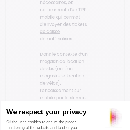
nécessaires, et
notamment d’un TPE
mobile qui permet
d’envoyer des
tickets
de caisse
dématérialisés
.
Dans le contexte d’un
magasin de location
de skis (ou d'un
magasin de location
de vélos),
l’encaissement sur
mobile par le skiman
lui offre une autonomie
complète.
La relation
vendeur-client n’est
interrompue à aucun