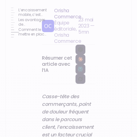
Orisha
L’encaissement
mobile, c’est
Commerce
23 mai
quoi ?
Les avantages
Équipe
de
2023
—
éditoriale,
l’encaissement
Comment le
5
mn
mobile
mettre en place
Orisha
dans votre
Commerce
magasin ?
Résumer cet
article avec
l’IA
Casse-tête des
commerçants, point
de douleur fréquent
dans le parcours
client, l’encaissement
est un facteur crucial