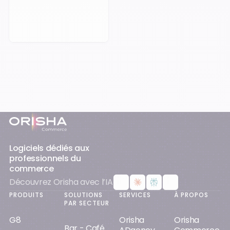
Prendre rendez-vous
Pied-de-page
Logiciels dédiés aux
professionnels du
commerce
Découvrez Orisha avec l’IA
PRODUITS
SOLUTIONS
SERVICES
À PROPOS
PAR SECTEUR
G8
Orisha
Orisha
Bar - Café