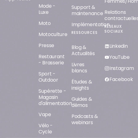
Femmes/Ho
Mode -
Support &
Luxe
Relations
maintenance
contractuelle
Moto
Implémentation
RÉSEAUX
SOCIAUX
RESSOURCES
Motoculture
Presse
Linkedin
Blog &
Actualités
Restaurant
YouTube
- Brasserie
Livres
Instagram
blancs
Sport -
Facebook
Outdoor
Études &
insights
Supérette -
Magasin
Guides &
d'alimentation
démos
Vape
Podcasts &
webinars
Vélo -
Cycle