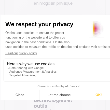
en magasin physique.
De plus, elles
permettent aux
magasins de contrôler
en temps réel des
données cruciales
pour mieux
comprendre les
comportements
d'achat des clients et
ajuster leur offre en
conséquence.
Nouvelles
technologies et
outils