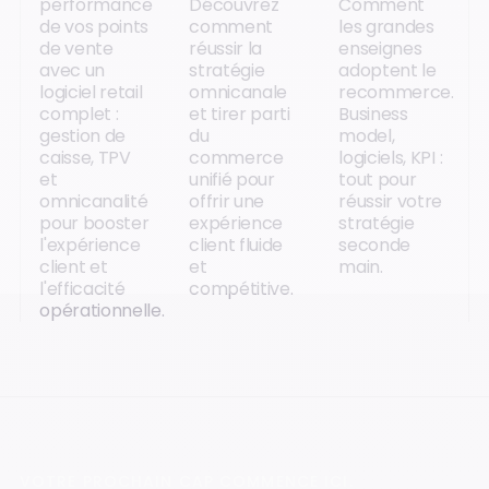
performance
Découvrez
Comment
de vos points
comment
les grandes
de vente
réussir la
enseignes
avec un
stratégie
adoptent le
logiciel retail
omnicanale
recommerce.
complet :
et tirer parti
Business
gestion de
du
model,
caisse, TPV
commerce
logiciels, KPI :
et
unifié pour
tout pour
omnicanalité
offrir une
réussir votre
pour booster
expérience
stratégie
l'expérience
client fluide
seconde
client et
et
main.
l'efficacité
compétitive.
opérationnelle.
VOTRE PROCHAIN CAP COMMENCE ICI.