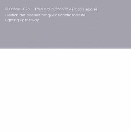
© Orisha
2026
— Tous droits réservés
Mentions légales
Gestion des cookies
Politique de confidentialité
Lighting up the way