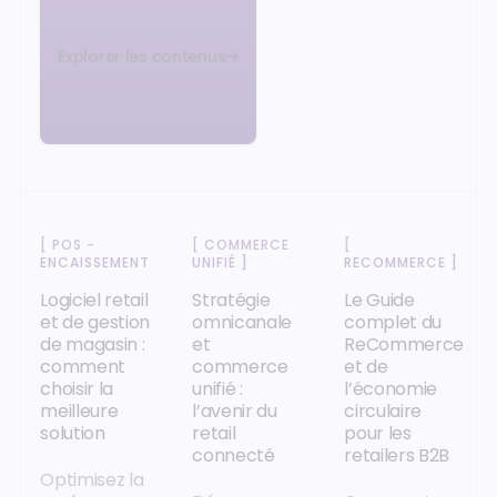
Explorer les contenus
[
POS -
[
COMMERCE
[
ENCAISSEMENT
]
UNIFIÉ
]
RECOMMERCE
]
Logiciel retail
Stratégie
Le Guide
et de gestion
omnicanale
complet du
de magasin :
et
ReCommerce
comment
commerce
et de
choisir la
unifié :
l’économie
meilleure
l’avenir du
circulaire
solution
retail
pour les
connecté
retailers B2B
Optimisez la