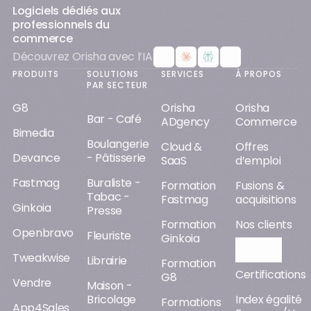
Logiciels dédiés aux
professionnels du
commerce
Découvrez Orisha avec l’IA
PRODUITS
SOLUTIONS
SERVICES
À PROPOS
PAR SECTEUR
G8
Orisha
Orisha
Bar - Café
ADgency
Commerce
Bimedia
Boulangerie
Cloud &
Offres
Devance
- Pâtisserie
SaaS
d’emploi
Fastmag
Buraliste -
Formation
Fusions &
Tabac -
Fastmag
acquisitions
Ginkoia
Presse
Formation
Nos clients
Openbravo
Fleuriste
Ginkoia
Orisha AI
Tweakwise
Librairie
Formation
Certifications
G8
Vendre
Maison -
Bricolage
Index égalité
Formations
App4Sales