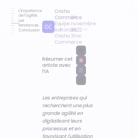
Orisha
L'importance
de l'agilité
Commerce
24
pour la
Les
Équipe
novembre
réussite des
tendances
éditoriale,
2022
—
entreprises
du
Conclusion
commerce
Orisha
3
mn
de détail
Commerce
exigeant
plus d'agilité
Résumer cet
article avec
l’IA
Les entreprises qui
recherchent une plus
grande agilité en
digitalisant leurs
processus et en
favorisant l'utilisation