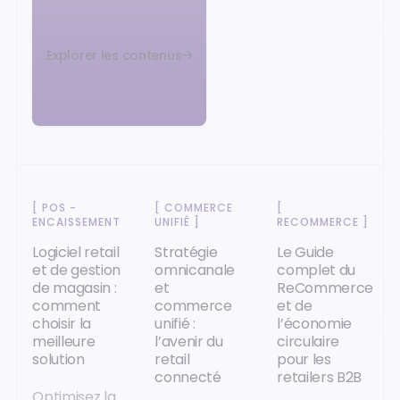
Explorer les contenus
[
POS -
[
COMMERCE
[
ENCAISSEMENT
]
UNIFIÉ
]
RECOMMERCE
]
Logiciel retail
Stratégie
Le Guide
et de gestion
omnicanale
complet du
de magasin :
et
ReCommerce
comment
commerce
et de
choisir la
unifié :
l’économie
meilleure
l’avenir du
circulaire
solution
retail
pour les
connecté
retailers B2B
Optimisez la