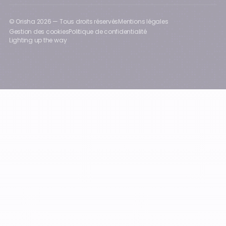
© Orisha
2026
— Tous droits réservés
Mentions légales
Gestion des cookies
Politique de confidentialité
Lighting up the way