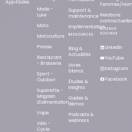
App4Sales
Femmes/Ho
Mode -
Support &
Luxe
Relations
maintenance
contractuelle
Moto
Implémentation
RÉSEAUX
SOCIAUX
RESSOURCES
Motoculture
Presse
Linkedin
Blog &
Actualités
Restaurant
YouTube
- Brasserie
Livres
Instagram
blancs
Sport -
Facebook
Outdoor
Études &
insights
Supérette -
Magasin
Guides &
d'alimentation
démos
Vape
Podcasts &
webinars
Vélo -
Cycle