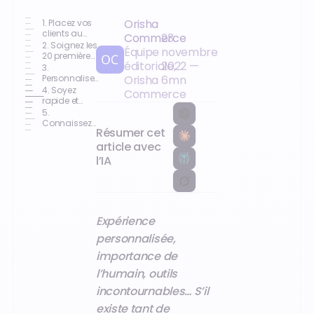
Orisha
1. Placez vos
clients au
Commerce
23
centre de
2. Soignez les
Équipe
novembre
votre
20 premières
éditoriale,
2022
—
stratégie
secondes
3.
Personnalisez
Orisha
6
mn
la relation
4. Soyez
Commerce
client
rapide et
efficace
5.
Connaissez
Résumer cet
vos produits
sur le bout
article avec
des doigts
l’IA
Expérience
personnalisée,
importance de
l’humain, outils
incontournables… S’il
existe tant de