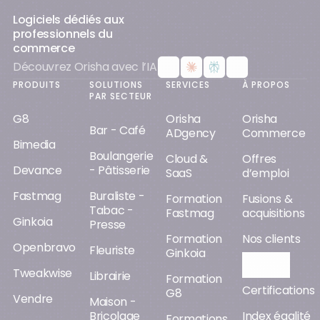
Logiciels dédiés aux
professionnels du
commerce
Découvrez Orisha avec l’IA
PRODUITS
SOLUTIONS
SERVICES
À PROPOS
PAR SECTEUR
G8
Orisha
Orisha
Bar - Café
ADgency
Commerce
Bimedia
Boulangerie
Cloud &
Offres
Devance
- Pâtisserie
SaaS
d’emploi
Fastmag
Buraliste -
Formation
Fusions &
Tabac -
Fastmag
acquisitions
Ginkoia
Presse
Formation
Nos clients
Openbravo
Fleuriste
Ginkoia
Orisha AI
Tweakwise
Librairie
Formation
Certifications
G8
Vendre
Maison -
Bricolage
Index égalité
Formations