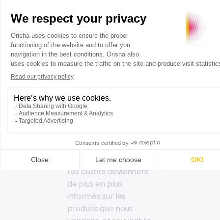
votre activité connaît
un bond en haute
saison, comme dans
un magasin de
location de skis par
exemple.
5. Connaissez
vos produits
sur le bout des
doigts
Les clients deviennent
de plus en plus
informés sur les
produits que nous