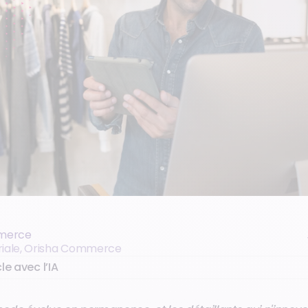
merce
oriale, Orisha Commerce
le avec l’IA