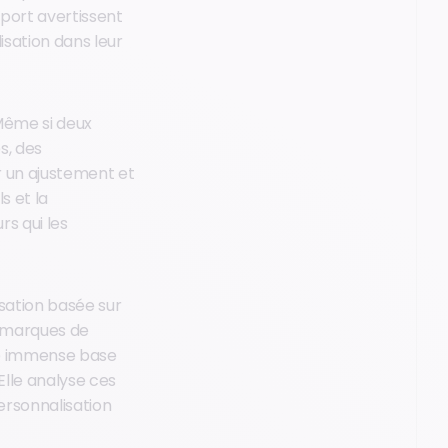
pport avertissent
isation dans leur
Même si deux
s, des
r un ajustement et
s et la
s qui les
sation basée sur
s marques de
une immense base
Elle analyse ces
ersonnalisation