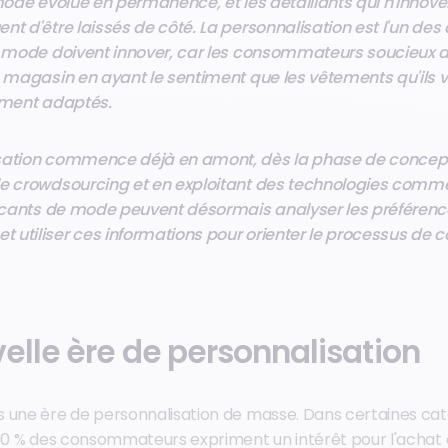
 mode évolue en permanence, et les détaillants qui n'innov
nt d'être laissés de côté. La personnalisation est l'un de
e mode doivent innover, car les consommateurs soucieux de
n magasin en ayant le sentiment que les vêtements qu'ils 
tement adaptés.
sation commence déjà en amont, dès la phase de concepti
le crowdsourcing et en exploitant des technologies comm
bricants de mode peuvent désormais analyser les préféren
utiliser ces informations pour orienter le processus de c
elle ère de personnalisation
 une ère de personnalisation de masse. Dans certaines cat
 50 % des consommateurs expriment un intérêt pour l'achat 