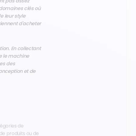
ent pas assez
s domaines clés où
 leur style
viennent d'acheter
on. En collectant
e le machine
ces des
onception et de
égories de
de produits ou de