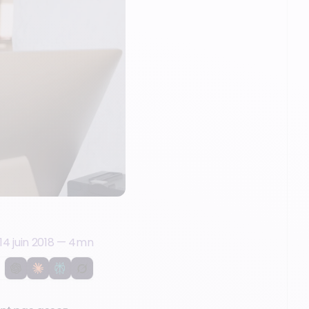
14 juin 2018
—
4
mn