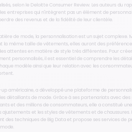
lisés, selon le Deloitte Consumer Review. Les auteurs du ra
, les entreprises qui n'intègrent pas un élément de personnal
erdre des revenus et de la fidélité de leur clientèle.
ière de mode, la personnalisation est un sujet complexe. 
 la même taille de vêtements, elles auront des préférence
es attentes en matière de style très différentes. Pour crée
ment personnalisés, il est essentiel de comprendre les détail
haque modèle ainsi que leur relation avec les consommateur
ortent.
rt-up américaine, a développé une plateforme de personnali
les détaillants de mode. Grâce à ses partenariats avec de
lants et des millions de consommateurs, elle a constitué 
s ajustements et les styles de vêtements et de chaussures. 
ant des techniques de Big Data et propose ses services de p
e mode.