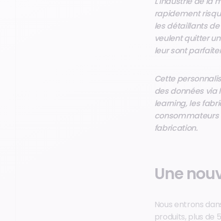
L'industrie de la
rapidement risque
les détaillants d
veulent quitter u
leur sont parfai
Cette personnali
des données via 
learning, les fa
consommateurs et 
fabrication.
Une nouv
Nous entrons dans
produits, plus de