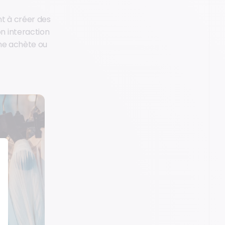
t à créer des
n interaction
ne achète ou