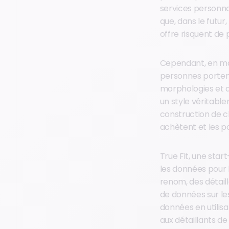
services personna
que, dans le futur
offre risquent de p
Cependant, en mat
personnes portent
morphologies et d
un style véritable
construction de c
achètent et les p
True Fit, une sta
les données pour 
renom, des détail
de données sur le
données en utilis
aux détaillants d